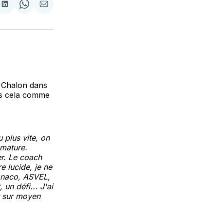
tager
Partager
Share
Partager
sur
on
par
cebook
LinkedIn
WhatsApp
Courriel
 Chalon dans
pas cela comme
u plus vite, on
s mature.
er. Le coach
e lucide, je ne
Monaco, ASVEL,
 un défi... J'ai
et sur moyen