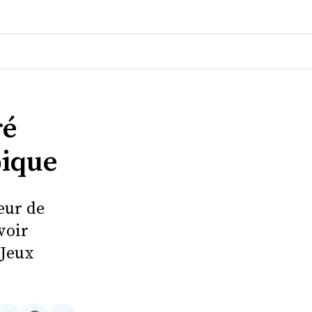
ré
pique
eur de
voir
 Jeux