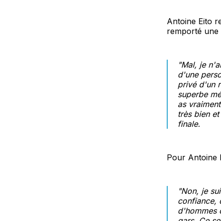
Antoine Eito r
remporté une m
"Mal, je n'
d'une perso
privé d'un r
superbe méd
as vraiment
très bien et
finale.
Pour Antoine E
"Non, je su
confiance, d
d'hommes ca
gars. Ce so