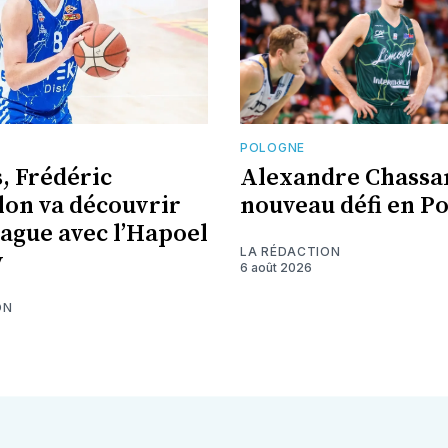
E
POLOGNE
s, Frédéric
Alexandre Chassa
lon va découvrir
nouveau défi en P
eague avec l’Hapoel
LA RÉDACTION
v
6 août 2026
ON