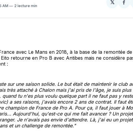
𝕏
Par
35 AM
2 lecture min
sur
Fa
rance avec Le Mans en 2018, à la base de la remontée de
ne Eito retourne en Pro B avec Antibes mais ne considère 
nt :
te sur une saison solide. Le but était de maintenir le club a
étais très attaché à Chalon mais j'ai pris de l'âge, je suis plu
, quand tu n'es plus voulu quelque part il ne faut pas y rest
c) a ses raisons, j'avais encore 2 ans de contrat. Il faut êtr
tre champion de France de Pro A. Pour ça, il faut jouer à 
is... Aujourd'hui, qu'est-ce qui me fait avancer ? Un projet,
tranger. Je n'avais pas envie d'attendre. Là, j'ai eu un proj
ans et un challenge de remontée."