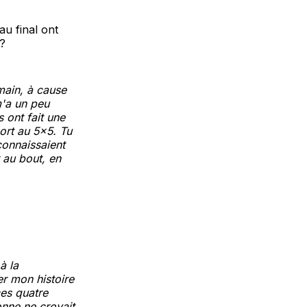
au final ont
 ?
main, à cause
m'a un peu
s ont fait une
ort au 5x5. Tu
connaissaient
r au bout, en
à la
ier mon histoire
es quatre
onne ne croyait