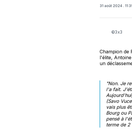
31 août 2024
. 11:
©3x3
Champion de F
l'élite, Antoi
un déclasseme
"Non. Je res
l'a fait. J'
Aujourd'hui
(Savo Vucevi
vais plus ê
Bourg ou Par
pensé à l'é
terme de 2 