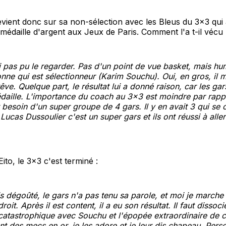
evient donc sur sa non-sélection avec les Bleus du 3x3 qui 
édaille d'argent aux Jeux de Paris. Comment l'a t-il vécu
ai pas pu le regarder. Pas d'un point de vue basket, mais hu
nne qui est sélectionneur (Karim Souchu). Oui, en gros, il 
êve. Quelque part, le résultat lui a donné raison, car les gar
aille. L'importance du coach au 3x3 est moindre par rapp
 besoin d'un super groupe de 4 gars. Il y en avait 3 qui se 
 Lucas Dussoulier c'est un super gars et ils ont réussi à alle
ito, le 3x3 c'est terminé :
is dégoûté, le gars n'a pas tenu sa parole, et moi je marche 
roit. Après il est content, il a eu son résultat. Il faut dissoc
tastrophique avec Souchu et l'épopée extraordinaire de c
nt des mecs en or, je les adore et je leur dis chapeau. Pers