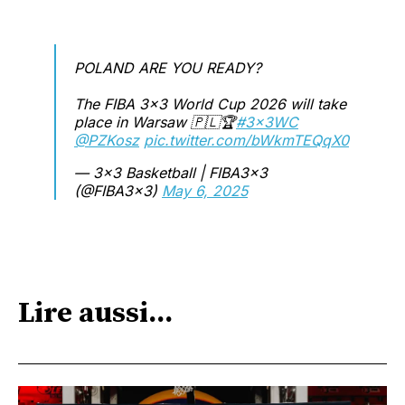
POLAND ARE YOU READY?
The FIBA 3x3 World Cup 2026 will take
place in Warsaw 🇵🇱🏆
#3x3WC
@PZKosz
pic.twitter.com/bWkmTEQqX0
— 3x3 Basketball | FIBA3x3
(@FIBA3x3)
May 6, 2025
Lire aussi...