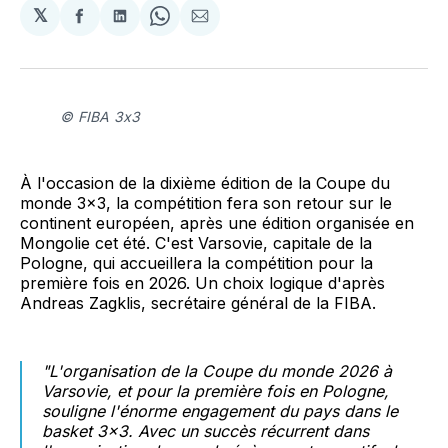
𝕏
Partager
Partager
Share
Partager
sur
sur
on
par
Facebook
LinkedIn
WhatsApp
Courriel
© FIBA 3x3
À l'occasion de la dixième édition de la Coupe du
monde 3x3, la compétition fera son retour sur le
continent européen, après une édition organisée en
Mongolie cet été. C'est Varsovie, capitale de la
Pologne, qui accueillera la compétition pour la
première fois en 2026. Un choix logique d'après
Andreas Zagklis, secrétaire général de la FIBA.
"L'organisation de la Coupe du monde 2026 à
Varsovie, et pour la première fois en Pologne,
souligne l'énorme engagement du pays dans le
basket 3x3. Avec un succès récurrent dans