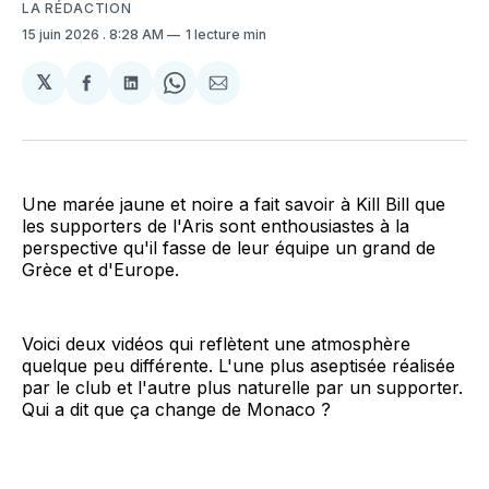
LA RÉDACTION
15 juin 2026
. 8:28 AM
1 lecture min
𝕏
Partager
Partager
Share
Partager
sur
sur
on
par
Facebook
LinkedIn
WhatsApp
Courriel
Une marée jaune et noire a fait savoir à Kill Bill que
les supporters de l'Aris sont enthousiastes à la
perspective qu'il fasse de leur équipe un grand de
Grèce et d'Europe.
Voici deux vidéos qui reflètent une atmosphère
quelque peu différente. L'une plus aseptisée réalisée
par le club et l'autre plus naturelle par un supporter.
Qui a dit que ça change de Monaco ?