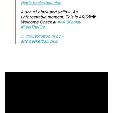
@aris.basketball.club
A sea of black and yellow. An
unforgettable moment. This is ARIS💛🖤
Welcome Coach🔥
#ARISFamily
#FeelTheFire
♬ πρωτότυπος ήχος -
aris.basketball.club