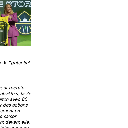
 de “
potentiel
our recruter
ats-Unis, la 2e
match avec 60
er des actions
alement un
e saison
nt devant elle.
adolescente en