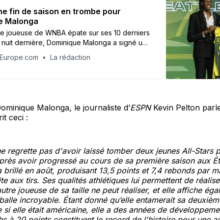
e fin de saison en trombe pour
e Malonga
ne joueuse de WNBA épate sur ses 10 derniers
 nuit dernière, Dominique Malonga a signé un
ble-double, son 4e en carrière, dans la
tEurope.com
La rédaction
 Seattle au buzzer contre Washington (84-82).
minique Malonga, le journaliste d’
ESPN
Kevin Pelton parle
rit ceci :
e regrette pas d'avoir laissé tomber deux jeunes All-Stars p
rès avoir progressé au cours de sa première saison aux Ét
 a brillé en août, produisant 13,5 points et 7,4 rebonds par 
e aux tirs. Ses qualités athlétiques lui permettent de réalis
tre joueuse de sa taille ne peut réaliser, et elle affiche ég
balle incroyable. Étant donné qu’elle entamerait sa deuxièm
re si elle était américaine, elle a des années de développeme
s à 20 points constituent le record de l'histoire pour une 