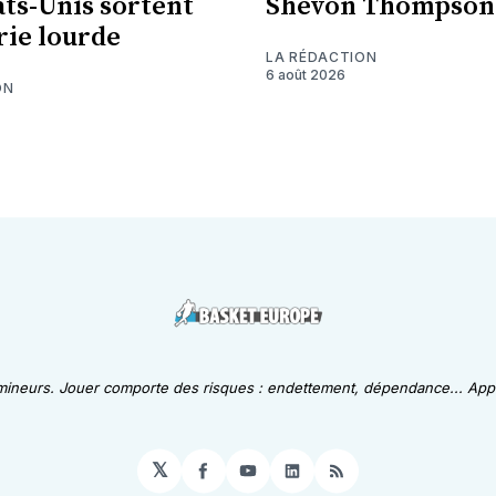
ats-Unis sortent
Shevon Thompson
erie lourde
LA RÉDACTION
6 août 2026
ON
 mineurs. Jouer comporte des risques : endettement, dépendance... Appe
𝕏
Facebook
YouTube
LinkedIn
RSS