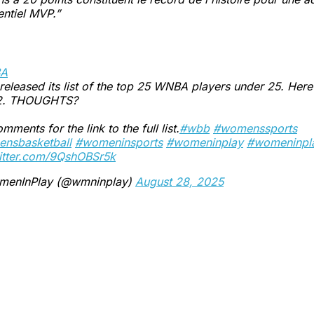
ntiel MVP.”
A
eleased its list of the top 25 WNBA players under 25. Here
 12. THOUGHTS?
mments for the link to the full list.
#wbb
#womenssports
nsbasketball
#womeninsports
#womeninplay
#womeninpla
witter.com/9QshOBSr5k
enInPlay (@wmninplay)
August 28, 2025