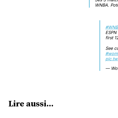
WNBA. Pote
#WNB
ESPN r
first
See co
#wome
pic.t
— Wom
Lire aussi...