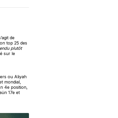
sur
on
par
cebook
LinkedIn
WhatsApp
Courriel
’agit de
son top 25 des
endu plutôt
é sur le
kers ou Aliyah
et mondial,
n 4e position,
aün 17e et