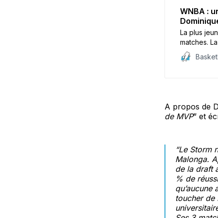
WNBA : un
Dominiqu
La plus jeu
matches. La
nouveau dou
Baske
victoire de
A propos de Do
de MVP
” et éc
“Le Storm n
Malonga. Ap
de la draft
% de réussit
qu’aucune au
toucher de 
universitai
Ses 3 match