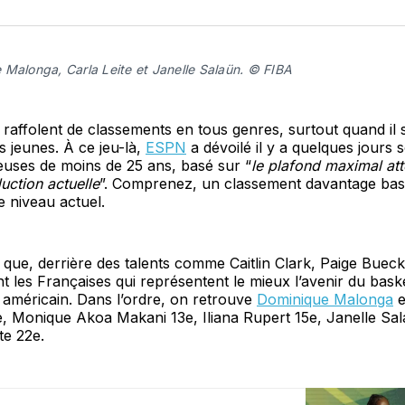
sur
Fa
 Malonga, Carla Leite et Janelle Salaün. © FIBA
 raffolent de classements en tous genres, surtout quand il s
s jeunes. À ce jeu-là,
ESPN
a dévoilé il y a quelques jours 
euses de moins de 25 ans, basé sur “
le plafond maximal att
uction actuelle
”. Comprenez, un classement davantage bas
e niveau actuel.
l que, derrière des talents comme Caitlin Clark, Paige Buec
t les Françaises qui représentent le mieux l’avenir du bask
 américain. Dans l’ordre, on retrouve
Dominique Malonga
e
e, Monique Akoa Makani 13e, Iliana Rupert 15e, Janelle Sal
te 22e.