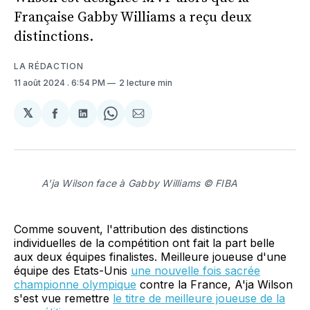
Française Gabby Williams a reçu deux
distinctions.
LA RÉDACTION
11 août 2024
. 6:54 PM
2 lecture min
𝕏
Partager
Partager
Share
Partager
sur
sur
on
par
Facebook
LinkedIn
WhatsApp
Courriel
A'ja Wilson face à Gabby Williams © FIBA
Comme souvent, l'attribution des distinctions
individuelles de la compétition ont fait la part belle
aux deux équipes finalistes. Meilleure joueuse d'une
équipe des Etats-Unis
une nouvelle fois sacrée
championne olympique
contre la France, A'ja Wilson
s'est vue remettre
le titre de meilleure joueuse de la