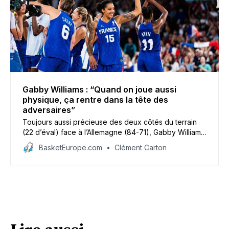
Gabby Williams : “Quand on joue aussi
physique, ça rentre dans la tête des
adversaires”
Toujours aussi précieuse des deux côtés du terrain
(22 d’éval) face à l’Allemagne (84-71), Gabby Williams
va disputer face à la Belgique sa deuxième demi-
BasketEurope.com
Clément Carton
finale olympique avec l’équipe de France. Elle parle
de l’identité des Bleues, de leur sérénité, ainsi que la
prestation de Marine Johannes.