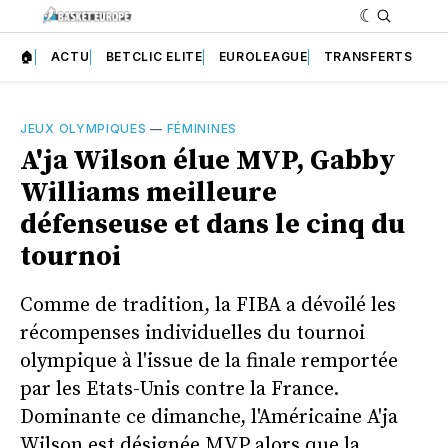
🏠
ACTU
BETCLIC ELITE
EUROLEAGUE
TRANSFERTS
JEUX OLYMPIQUES
—
FÉMININES
A'ja Wilson élue MVP, Gabby
Williams meilleure
défenseuse et dans le cinq du
tournoi
Comme de tradition, la FIBA a dévoilé les
récompenses individuelles du tournoi
olympique à l'issue de la finale remportée
par les Etats-Unis contre la France.
Dominante ce dimanche, l'Américaine A'ja
Wilson est désignée MVP alors que la