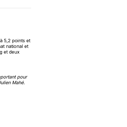
sur
on
par
cebook
LinkedIn
WhatsApp
Courriel
 5,2 points et
t national et
g et deux
mportant pour
Julien Mahé.