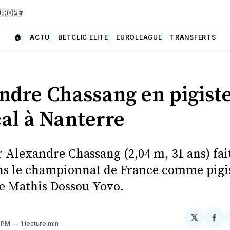
🏠
ACTU
BETCLIC ELITE
EUROLEAGUE
TRANSFERTS
ndre Chassang en pigist
al à Nanterre
r Alexandre Chassang (2,04 m, 31 ans) fai
ns le championnat de France comme pigi
e Mathis Dossou-Yovo.
𝕏
Par
7 PM
1 lecture min