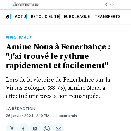
🏠
ACTU
BETCLIC ELITE
EUROLEAGUE
TRANSFERTS
EUROLEAGUE
Amine Noua à Fenerbahçe :
"J'ai trouvé le rythme
rapidement et facilement"
Lors de la victoire de Fenerbahçe sur la
Virtus Bologne (88-75), Amine Noua a
effectué une prestation remarquée.
LA RÉDACTION
26 janvier 2024
. 2:19 PM
1 lecture min
𝕏
Partager
Partager
Share
Partager