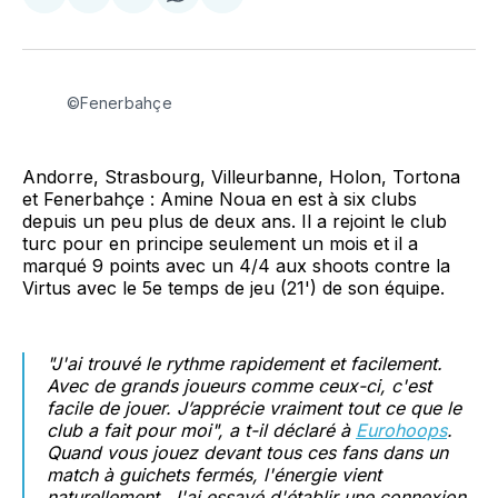
sur
sur
on
par
Facebook
LinkedIn
WhatsApp
Courriel
©Fenerbahçe
Andorre, Strasbourg, Villeurbanne, Holon, Tortona
et Fenerbahçe : Amine Noua en est à six clubs
depuis un peu plus de deux ans. Il a rejoint le club
turc pour en principe seulement un mois et il a
marqué 9 points avec un 4/4 aux shoots contre la
Virtus avec le 5e temps de jeu (21') de son équipe.
"J'ai trouvé le rythme rapidement et facilement.
Avec de grands joueurs comme ceux-ci, c'est
facile de jouer. J’apprécie vraiment tout ce que le
club a fait pour moi", a t-il déclaré à
Eurohoops
.
Quand vous jouez devant tous ces fans dans un
match à guichets fermés, l'énergie vient
naturellement. J'ai essayé d'établir une connexion