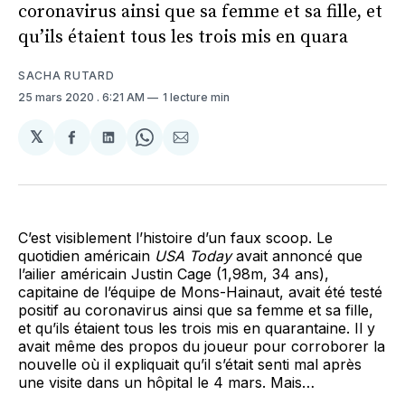
coronavirus ainsi que sa femme et sa fille, et
qu’ils étaient tous les trois mis en quara
SACHA RUTARD
25 mars 2020
. 6:21 AM
1 lecture min
𝕏
Partager
Partager
Share
Partager
sur
sur
on
par
Facebook
LinkedIn
WhatsApp
Courriel
C’est visiblement l’histoire d’un faux scoop. Le
quotidien américain
USA
Today
avait annoncé que
l’ailier américain Justin Cage (1,98m, 34 ans),
capitaine de l’équipe de Mons-Hainaut, avait été testé
positif au coronavirus ainsi que sa femme et sa fille,
et qu’ils étaient tous les trois mis en quarantaine. Il y
avait même des propos du joueur pour corroborer la
nouvelle où il expliquait qu’il s’était senti mal après
une visite dans un hôpital le 4 mars. Mais…