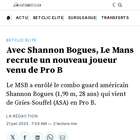
🏠
ACTU
BETCLIC ELITE
EUROLEAGUE
TRANSFERTS
BETCLIC ELITE
Avec Shannon Bogues, Le Mans
recrute un nouveau joueur
venu de Pro B
Le MSB a enrôlé le combo guard américain
Shannon Bogues (1,90 m, 28 ans) qui vient
de Gries-Souffel (ASA) en Pro B.
LA RÉDACTION
21 juin 2025
. 7:04 AM
2 lecture min
𝕏
Partager
Partager
Share
Partager