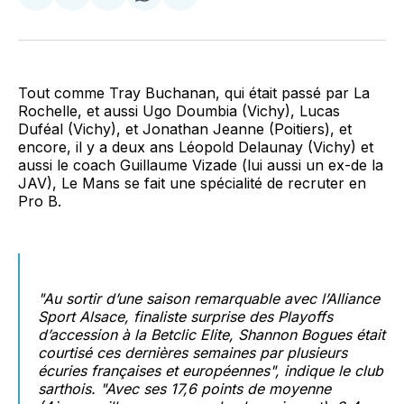
sur
sur
on
par
Facebook
LinkedIn
WhatsApp
Courriel
Tout comme Tray Buchanan, qui était passé par La
Rochelle, et aussi Ugo Doumbia (Vichy), Lucas
Duféal (Vichy), et Jonathan Jeanne (Poitiers), et
encore, il y a deux ans Léopold Delaunay (Vichy) et
aussi le coach Guillaume Vizade (lui aussi un ex-de la
JAV), Le Mans se fait une spécialité de recruter en
Pro B.
"Au sortir d’une saison remarquable avec l’Alliance
Sport Alsace, finaliste surprise des Playoffs
d’accession à la Betclic Elite, Shannon Bogues était
courtisé ces dernières semaines par plusieurs
écuries françaises et européennes", indique le club
sarthois. "Avec ses 17,6 points de moyenne