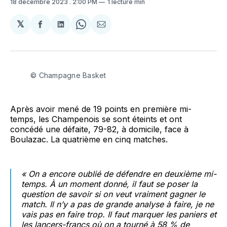
18 décembre 2023
. 2:00 PM
1 lecture min
𝕏
Partager
Partager
Share
Partager
sur
sur
on
par
Facebook
LinkedIn
WhatsApp
Courriel
© Champagne Basket
Après avoir mené de 19 points en première mi-
temps, les Champenois se sont éteints et ont
concédé une défaite, 79-82, à domicile, face à
Boulazac. La quatrième en cinq matches.
«
On a encore oublié de défendre en deuxième mi-
temps. À un moment donné, il faut se poser la
question de savoir si on veut vraiment gagner le
match. Il n’y a pas de grande analyse à faire, je ne
vais pas en faire trop. Il faut marquer les paniers et
les lancers-francs où on a tourné à 58 % de