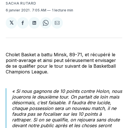
SACHA RUTARD
6 janvier 2021
. 7:05 AM
1 lecture min
𝕏
Partager
Partager
Share
Partager
sur
sur
on
par
Facebook
LinkedIn
WhatsApp
Courriel
Cholet Basket a battu Minsk, 89-71, et récupéré le
point-average et ainsi peut sérieusement envisager
de se qualifier pour le tour suivant de la Basketball
Champions League.
« Si nous gagnons de 10 points contre Holon, nous
jouerons le deuxième tour. On partait de loin mais
désormais, c’est faisable. Il faudra être lucide,
chaque possession sera un nouveau match, il ne
faudra pas se focaliser sur les 10 points à
rattraper. Si on se qualifie, on rejouera sans doute
devant notre public après et les choses seront