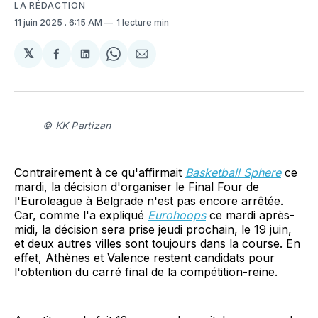
LA RÉDACTION
11 juin 2025
. 6:15 AM
1 lecture min
𝕏
Partager
Partager
Share
Partager
sur
sur
on
par
Facebook
LinkedIn
WhatsApp
Courriel
© KK Partizan
Contrairement à ce qu'affirmait
Basketball Sphere
ce
mardi, la décision d'organiser le Final Four de
l'Euroleague à Belgrade n'est pas encore arrêtée.
Car, comme l'a expliqué
Eurohoops
ce mardi après-
midi, la décision sera prise jeudi prochain, le 19 juin,
et deux autres villes sont toujours dans la course. En
effet, Athènes et Valence restent candidats pour
l'obtention du carré final de la compétition-reine.