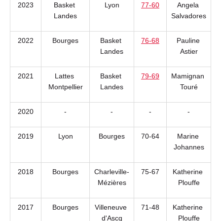
2023
Basket 
Lyon
77-60
Angela 
Landes
Salvadores
2022
Bourges
Basket 
76-68
Pauline 
Landes
Astier
2021
Lattes 
Basket 
79-69
Mamignan 
Montpellier
Landes
Touré
2020
-
-
-
-
2019
Lyon
Bourges
70-64
Marine 
Johannes
2018
Bourges
Charleville-
75-67
Katherine 
Mézières
Plouffe
2017
Bourges
Villeneuve 
71-48
Katherine 
d'Ascq
Plouffe