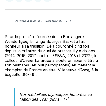
sur
sur
on
par
Facebook
LinkedIn
WhatsApp
Courriel
Pauline Astier © Julien Bacot/FFBB
Pour la première fournée de La Boulangère
Wonderligue, le Tango Bourges Basket a fait
honneur à sa tradition. Déjà couronné cinq fois
depuis la création du duel de prestige il y a dix ans
(2014, 2015, 2017 contre l’ESBVA, 2018 et 2022), le
collectif d’Olivier Lafargue a ajouté un sixième titre à
son palmarès (en huit participations) en menant le
champion de France en titre, Villeneuve d’Ascq, à la
baguette (80-49).
Nos médaillées olympiques honorées au
Match des Champions 🇫🇷