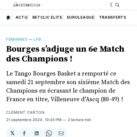
🏠
ACTU
BETCLIC ELITE
EUROLEAGUE
TRANSFERTS
FÉMININES
—
LFB
Bourges s’adjuge un 6e Match
des Champions !
Le Tango Bourges Basket a remporté ce
samedi 21 septembre son sixième Match des
Champions en écrasant le champion de
France en titre, Villeneuve d’Ascq (80-49) !
CLÉMENT CARTON
21 septembre 2024
. 10:45 PM
2 lecture min
𝕏
Partager
Partager
Share
Partager