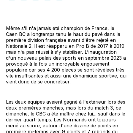
sur
sur
on
par
Facebook
LinkedIn
WhatsApp
Courriel
Même s'il n'a jamais été champion de France, le
Caen BC a longtemps tenu le haut du pavé dans la
première division française avant d'être rejeté en
Nationale 2. Il est réapparu en Pro B de 2017 à 2019
mais n'a pas réussi à s'y stabiliser. L'inauguration
d'un nouveau palais des sports en septembre 2023 a
provoqué à la fois un incroyable engouement
populaire car ses 4 200 places se sont révélées très
vite insuffisantes et aussi une dynamique sportive, qui
vient donc de se concrétiser.
Les deux équipes avaient gagné à l'extérieur lors des
deux premières manches, mais lors du match 3, ce
dimanche, le CBC a été maître chez lui... sauf dans le
dernier quart-temps. Les Normands ont toujours
mené au score, autour d'une dizaine de points en
première mi-temps avec 9 points et 7 rebonds du