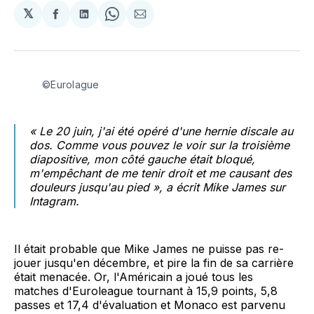
𝕏
Partager
Partager
Share
Partager
sur
sur
on
par
Facebook
LinkedIn
WhatsApp
Courriel
©Eurolague
« Le 20 juin, j'ai été opéré d'une hernie discale au
dos. Comme vous pouvez le voir sur la troisième
diapositive, mon côté gauche était bloqué,
m'empêchant de me tenir droit et me causant des
douleurs jusqu'au pied », a écrit Mike James sur
Intagram.
Il était probable que Mike James ne puisse pas re-
jouer jusqu'en décembre, et pire la fin de sa carrière
était menacée. Or, l'Américain a joué tous les
matches d'Euroleague tournant à 15,9 points, 5,8
passes et 17,4 d'évaluation et Monaco est parvenu