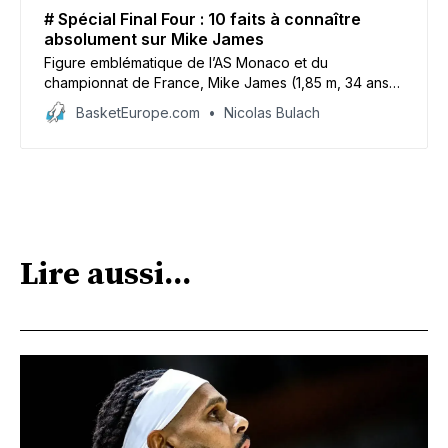
# Spécial Final Four : 10 faits à connaître
absolument sur Mike James
Figure emblématique de l’AS Monaco et du
championnat de France, Mike James (1,85 m, 34 ans)
a eu une carrière pleine de rebondissements. Avant le
BasketEurope.com
Nicolas Bulach
Final Four d’Euroleague à Abu Dhabi (23-25 mai),
coup d’œil sur le parcours exceptionnel du meneur
de la Roca Team à travers 10 anecdotes.
Lire aussi...