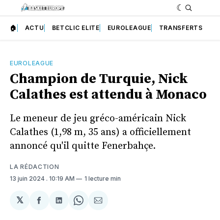
🏠
ACTU
BETCLIC ELITE
EUROLEAGUE
TRANSFERTS
EUROLEAGUE
Champion de Turquie, Nick
Calathes est attendu à Monaco
Le meneur de jeu gréco-américain Nick
Calathes (1,98 m, 35 ans) a officiellement
annoncé qu'il quitte Fenerbahçe.
LA RÉDACTION
13 juin 2024
. 10:19 AM
1 lecture min
𝕏
Partager
Partager
Share
Partager
sur
sur
on
par