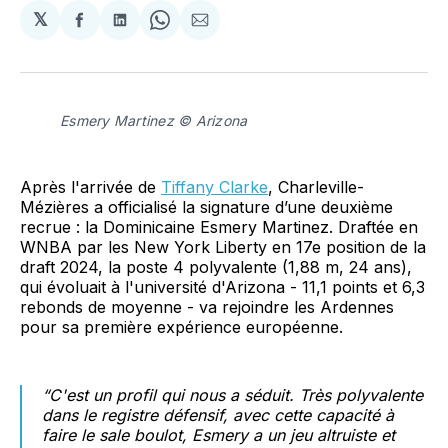
𝕏
Partager
Partager
Share
Partager
sur
sur
on
par
Facebook
LinkedIn
WhatsApp
Courriel
Esmery Martinez © Arizona
Après l'arrivée de
Tiffany Clarke
, Charleville-
Mézières a officialisé la signature d’une deuxième
recrue : la Dominicaine Esmery Martinez. Draftée en
WNBA par les New York Liberty en 17e position de la
draft 2024, la poste 4 polyvalente (1,88 m, 24 ans),
qui évoluait à l'université d'Arizona - 11,1 points et 6,3
rebonds de moyenne - va rejoindre les Ardennes
pour sa première expérience européenne.
“C'est un profil qui nous a séduit. Très polyvalente
dans le registre défensif, avec cette capacité à
faire le sale boulot, Esmery a un jeu altruiste et