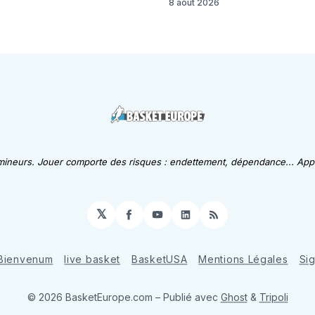
8 août 2026
 mineurs. Jouer comporte des risques : endettement, dépendance... Appe
𝕏
Facebook
YouTube
LinkedIn
RSS
Bienvenum
live basket
BasketUSA
Mentions Légales
Si
© 2026 BasketEurope.com
– Publié avec
Ghost
&
Tripoli