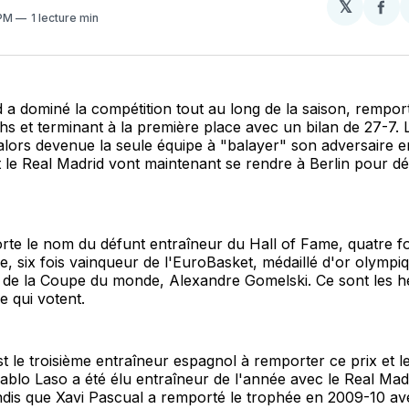
𝕏
Par
 PM
1 lecture min
sur
Fa
 a dominé la compétition tout au long de la saison, rempor
s et terminant à la première place avec un bilan de 27-7. 
alors devenue la seule équipe à "balayer" son adversaire e
le Real Madrid vont maintenant se rendre à Berlin pour dé
rte le nom du défunt entraîneur du Hall of Fame, quatre f
e, six fois vainqueur de l'EuroBasket, médaillé d'or olympi
r de la Coupe du monde, Alexandre Gomelski. Ce sont les 
e qui votent.
 le troisième entraîneur espagnol à remporter ce prix et 
ablo Laso a été élu entraîneur de l'année avec le Real Mad
ndis que Xavi Pascual a remporté le trophée en 2009-10 av