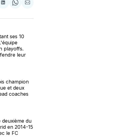
tager
Partager
Share
Partager
sur
on
par
cebook
LinkedIn
WhatsApp
Courriel
tant ses 10
L'équipe
n playoffs.
fendre leur
ois champion
que et deux
head coaches
le deuxième du
rid en 2014-15
ec le FC