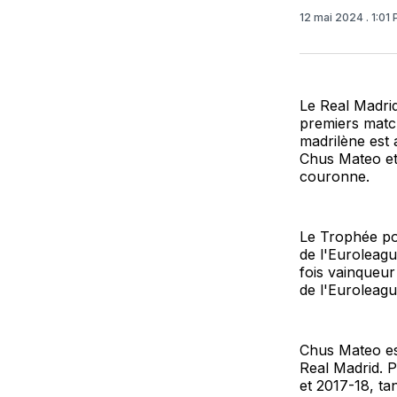
12 mai 2024
. 1:01
Le Real Madrid
premiers match
madrilène est 
Chus Mateo et 
couronne.
Le Trophée po
de l'Euroleagu
fois vainqueu
de l'Euroleagu
Chus Mateo est
Real Madrid. P
et 2017-18, ta