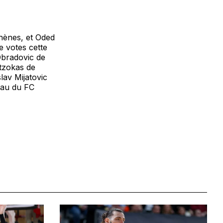
hènes, et Oded
e votes cette
Obradovic de
tzokas de
lav Mijatovic
mau du FC