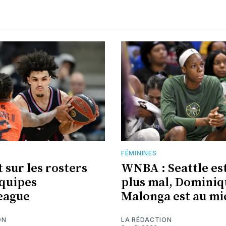
E
FÉMININES
 sur les rosters
WNBA : Seattle es
équipes
plus mal, Dominiq
eague
Malonga est au mi
ON
LA RÉDACTION