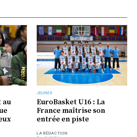
JEUNES
t au
EuroBasket U16 : La
ue
France maîtrise son
eux
entrée en piste
LA RÉDACTION