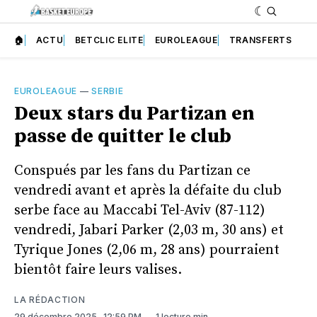
🏠
ACTU
BETCLIC ELITE
EUROLEAGUE
TRANSFERTS
EUROLEAGUE
—
SERBIE
Deux stars du Partizan en
passe de quitter le club
Conspués par les fans du Partizan ce
vendredi avant et après la défaite du club
serbe face au Maccabi Tel-Aviv (87-112)
vendredi, Jabari Parker (2,03 m, 30 ans) et
Tyrique Jones (2,06 m, 28 ans) pourraient
bientôt faire leurs valises.
LA RÉDACTION
29 décembre 2025
. 12:59 PM
1 lecture min