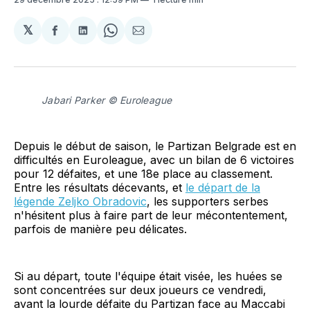
𝕏
Partager
Partager
Share
Partager
sur
sur
on
par
Facebook
LinkedIn
WhatsApp
Courriel
Jabari Parker © Euroleague
Depuis le début de saison, le Partizan Belgrade est en
difficultés en Euroleague, avec un bilan de 6 victoires
pour 12 défaites, et une 18e place au classement.
Entre les résultats décevants, et
le départ de la
légende Zeljko Obradovic
, les supporters serbes
n'hésitent plus à faire part de leur mécontentement,
parfois de manière peu délicates.
Si au départ, toute l'équipe était visée, les huées se
sont concentrées sur deux joueurs ce vendredi,
avant la lourde défaite du Partizan face au Maccabi