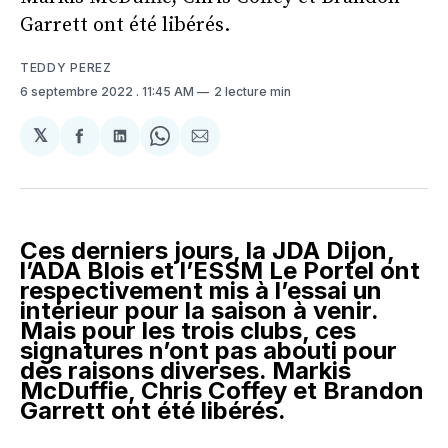
Garrett ont été libérés.
TEDDY PEREZ
6 septembre 2022
. 11:45 AM
2 lecture min
𝕏
Partager
Partager
Share
Partager
sur
sur
on
par
Facebook
LinkedIn
WhatsApp
Courriel
Ces derniers jours, la JDA Dijon,
l’ADA Blois et l’ESSM Le Portel ont
respectivement mis à l’essai un
intérieur pour la saison à venir.
Mais pour les trois clubs, ces
signatures n’ont pas abouti pour
des raisons diverses. Markis
McDuffie, Chris Coffey et Brandon
Garrett ont été libérés.