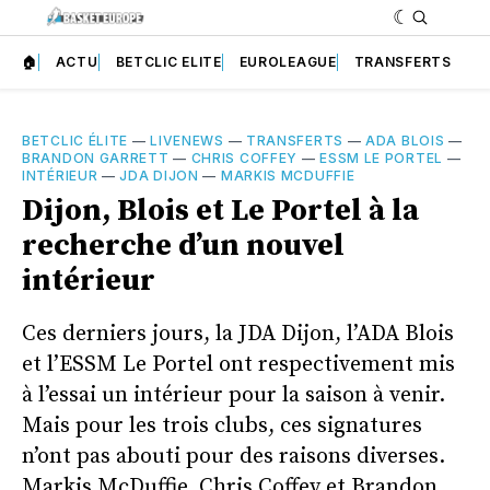
🏠
ACTU
BETCLIC ELITE
EUROLEAGUE
TRANSFERTS
BETCLIC ÉLITE
—
LIVENEWS
—
TRANSFERTS
—
ADA BLOIS
—
BRANDON GARRETT
—
CHRIS COFFEY
—
ESSM LE PORTEL
—
INTÉRIEUR
—
JDA DIJON
—
MARKIS MCDUFFIE
Dijon, Blois et Le Portel à la
recherche d’un nouvel
intérieur
Ces derniers jours, la JDA Dijon, l’ADA Blois
et l’ESSM Le Portel ont respectivement mis
à l’essai un intérieur pour la saison à venir.
Mais pour les trois clubs, ces signatures
n’ont pas abouti pour des raisons diverses.
Markis McDuffie, Chris Coffey et Brandon