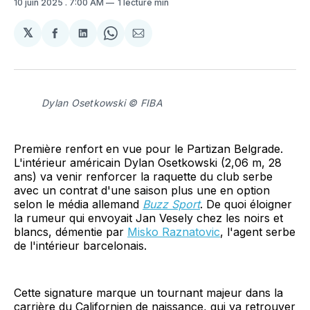
10 juin 2025
. 7:00 AM
1 lecture min
𝕏
Partager
Partager
Share
Partager
sur
sur
on
par
Facebook
LinkedIn
WhatsApp
Courriel
Dylan Osetkowski © FIBA
Première renfort en vue pour le Partizan Belgrade.
L'intérieur américain Dylan Osetkowski (2,06 m, 28
ans) va venir renforcer la raquette du club serbe
avec un contrat d'une saison plus une en option
selon le média allemand
Buzz Sport
. De quoi éloigner
la rumeur qui envoyait Jan Vesely chez les noirs et
blancs, démentie par
Misko Raznatovic
, l'agent serbe
de l'intérieur barcelonais.
Cette signature marque un tournant majeur dans la
carrière du Californien de naissance, qui va retrouver