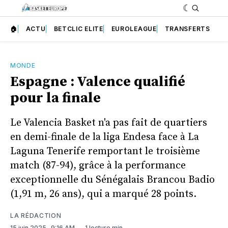
🏠
ACTU
BETCLIC ELITE
EUROLEAGUE
TRANSFERTS
MONDE
Espagne : Valence qualifié
pour la finale
Le Valencia Basket n'a pas fait de quartiers
en demi-finale de la liga Endesa face à La
Laguna Tenerife remportant le troisième
match (87-94), grâce à la performance
exceptionnelle du Sénégalais Brancou Badio
(1,91 m, 26 ans), qui a marqué 28 points.
LA RÉDACTION
15 juin 2025
. 9:16 AM
1 lecture min