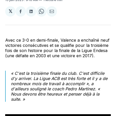
𝕏
Partager
Partager
Share
Partager
sur
sur
on
par
Facebook
LinkedIn
WhatsApp
Courriel
Avec ce 3-0 en demi-finale, Valence a enchaîné neuf
victoires consécutives et se qualifie pour la troisième
fois de son histoire pour la finale de la Ligue Endesa
(une défaite en 2003 et une victoire en 2017).
« C'est la troisième finale du club. C'est difficile
d'y arriver. La Ligue ACB est très forte et il y a de
nombreux mois de travail à accomplir », a
d'ailleurs souligné le coach Pedro Martinez. «
Nous devons être heureux et penser déjà à la
suite. »