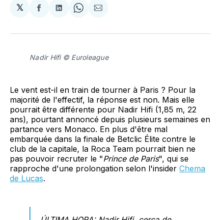
𝕏
Partager
Partager
Share
Partager
sur
sur
on
par
Facebook
LinkedIn
WhatsApp
Courriel
Nadir Hifi © Euroleague
Le vent est-il en train de tourner à Paris ? Pour la
majorité de l'effectif, la réponse est non. Mais elle
pourrait être différente pour Nadir Hifi (1,85 m, 22
ans), pourtant annoncé depuis plusieurs semaines en
partance vers Monaco. En plus d'être mal
embarquée dans la finale de Betclic Élite contre le
club de la capitale, la Roca Team pourrait bien ne
pas pouvoir recruter le "
Prince de Paris
", qui se
rapproche d'une prolongation selon l'insider
Chema
de Lucas
.
ÚLTIMA HORA: Nadir Hifi, cerca de