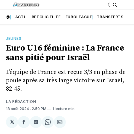
🏠
ACTU
BETCLIC ELITE
EUROLEAGUE
TRANSFERTS
JEUNES
Euro U16 féminine : La France
sans pitié pour Israël
L'équipe de France est reçue 3/3 en phase de
poule après sa très large victoire sur Israël,
82-45.
LA RÉDACTION
18 août 2024
. 2:50 PM
1 lecture min
𝕏
Partager
Partager
Share
Partager
sur
sur
on
par