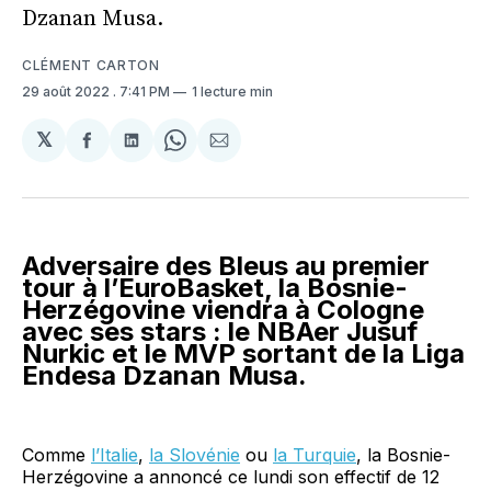
Dzanan Musa.
CLÉMENT CARTON
29 août 2022
. 7:41 PM
1 lecture min
𝕏
Partager
Partager
Share
Partager
sur
sur
on
par
Facebook
LinkedIn
WhatsApp
Courriel
Adversaire des Bleus au premier
tour à l’EuroBasket, la Bosnie-
Herzégovine viendra à Cologne
avec ses stars : le NBAer Jusuf
Nurkic et le MVP sortant de la Liga
Endesa Dzanan Musa.
Comme
l’Italie
,
la Slovénie
ou
la Turquie
, la Bosnie-
Herzégovine a annoncé ce lundi son effectif de 12