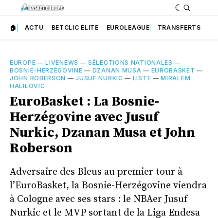
🏠
ACTU
BETCLIC ELITE
EUROLEAGUE
TRANSFERTS
EUROPE
—
LIVENEWS
—
SÉLECTIONS NATIONALES
—
BOSNIE-HERZÉGOVINE
—
DZANAN MUSA
—
EUROBASKET
—
JOHN ROBERSON
—
JUSUF NURKIC
—
LISTE
—
MIRALEM
HALILOVIC
EuroBasket : La Bosnie-
Herzégovine avec Jusuf
Nurkic, Dzanan Musa et John
Roberson
Adversaire des Bleus au premier tour à
l’EuroBasket, la Bosnie-Herzégovine viendra
à Cologne avec ses stars : le NBAer Jusuf
Nurkic et le MVP sortant de la Liga Endesa