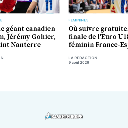
TE
FÉMININES
 le géant canadien
Où suivre gratuit
 m, Jérémy Gohier,
finale de l'Euro U1
oint Nanterre
féminin France-Es
ON
LA RÉDACTION
9 août 2026