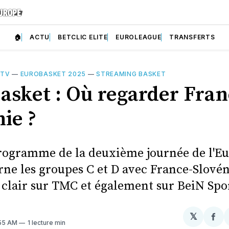
🏠
ACTU
BETCLIC ELITE
EUROLEAGUE
TRANSFERTS
 TV
—
EUROBASKET 2025
—
STREAMING BASKET
asket : Où regarder Fran
ie ?
programme de la deuxième journée de l'E
ne les groupes C et D avec France-Slovéni
 clair sur TMC et également sur BeiN Spo
𝕏
Par
:55 AM
1 lecture min