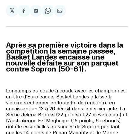
𝕏
Partager
Partager
Share
Partager
sur
sur
on
par
Facebook
LinkedIn
WhatsApp
Courriel
Après sa première victoire dans la
compétition la semaine passée,
Basket Landes encaisse une
nouvelle défaite sur son parquet
contre Sopron (50-61).
Longtemps au coude à coude avec les championnes
en titre d’Euroleague, Basket Landes a laissé la
victoire s’échapper en toute fin de rencontre en
encaissant un 13 à 26 décisif dans le dernier acte. La
Serbe Jelena Brooks (22 points et 27 d’évaluation) et
l’Australienne Ezi Magbegor (15 points, 6 rebonds)
ont été essentielles au succès de Sopron pendant
que les 14 points de Regan Magarity et de Marine