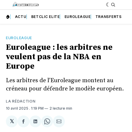
🏠
ACTU
BETCLIC ELITE
EUROLEAGUE
TRANSFERTS
EUROLEAGUE
Euroleague : les arbitres ne
veulent pas de la NBA en
Europe
Les arbitres de l'Euroleague montent au
créneau pour défendre le modèle européen.
LA RÉDACTION
10 avril 2025
. 1:19 PM
2 lecture min
𝕏
Partager
Partager
Share
Partager
sur
sur
on
par