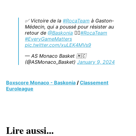
✅️ Victoire de la
#RocaTeam
à Gaston-
Médecin, qui a poussé pour résister au
retour de
@Baskonia
❤️‍🔥
#RocaTeam
#EveryGameMatters
pic.twitter.com/xuLEK4MVs9
— AS Monaco Basket 🇲🇨
(@ASMonaco_Basket)
January 9, 2024
Boxscore Monaco - Baskonia
/
Classement
Euroleague
Lire aussi...