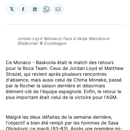
𝕏
Partager
Partager
Share
Partager
sur
sur
on
par
Facebook
LinkedIn
WhatsApp
Courriel
Jordan Loyd (Monaco) face à Vanja Marinkovic
(Baskonia)
©
Euroleague
Ce Monaco - Baskonia était le match des retours
pour la Roca Team. Ceux de Jordan Loyd et Matthew
Strazel, qui revient après plusieurs rencontres
d'absence, mais aussi celui de Chima Moneke, passé
par le Rocher la saison dernière et désormais
élément-clé de l'équipe espagnole. Enfin, le retour le
plus important était celui de la victoire pour l'ASM.
Malgré les deux défaites de la semaine dernière,
l'objectif a bien été rempli par les hommes de Sasa
Obradovic ce mardi (93-83). Après une première mi-