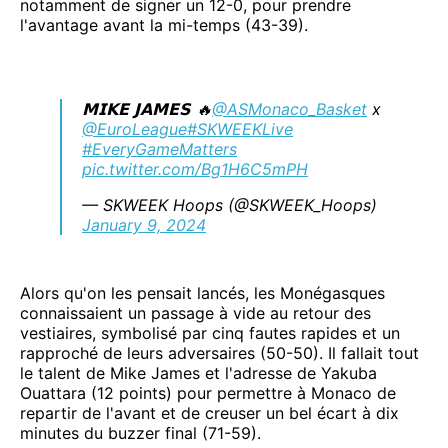
notamment de signer un 12-0, pour prendre
l'avantage avant la mi-temps (43-39).
𝗠𝗜𝗞𝗘 𝗝𝗔𝗠𝗘𝗦 🔥
@ASMonaco_Basket
x
@EuroLeague
#SKWEEKLive
#EveryGameMatters
pic.twitter.com/Bg1H6C5mPH
— SKWEEK Hoops (@SKWEEK_Hoops)
January 9, 2024
Alors qu'on les pensait lancés, les Monégasques
connaissaient un passage à vide au retour des
vestiaires, symbolisé par cinq fautes rapides et un
rapproché de leurs adversaires (50-50). Il fallait tout
le talent de Mike James et l'adresse de Yakuba
Ouattara (12 points) pour permettre à Monaco de
repartir de l'avant et de creuser un bel écart à dix
minutes du buzzer final (71-59).