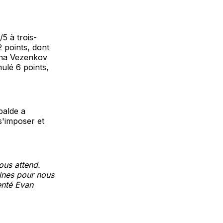
5 à trois-
2 points, dont
asha Vezenkov
ulé 6 points,
balde a
s'imposer et
ous attend.
ines pour nous
enté Evan