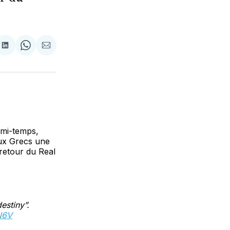
tager
Partager
Share
Partager
sur
on
par
cebook
LinkedIn
WhatsApp
Courriel
 mi-temps,
ux Grecs une
 retour du Real
estiny”.
N6V