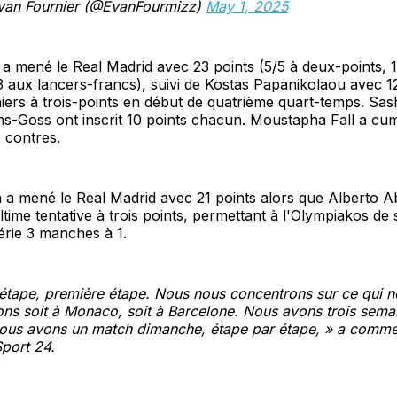
an Fournier (@EvanFourmizz)
May 1, 2025
a mené le Real Madrid avec 23 points (5/5 à deux-points, 1/
13 aux lancers-francs), suivi de Kostas Papanikolaou avec 1
niers à trois-points en début de quatrième quart-temps. S
ams-Goss ont inscrit 10 points chacun. Moustapha Fall a cum
 contres.
 a mené le Real Madrid avec 21 points alors que Alberto A
ime tentative à trois points, permettant à l'Olympiakos de 
érie 3 manches à 1.
étape, première étape. Nous nous concentrons sur ce qui n
ns soit à Monaco, soit à Barcelone. Nous avons trois sema
Nous avons un match dimanche, étape par étape, » a comm
Sport 24.