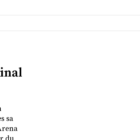
inal
n
s sa
 Arena
ur du