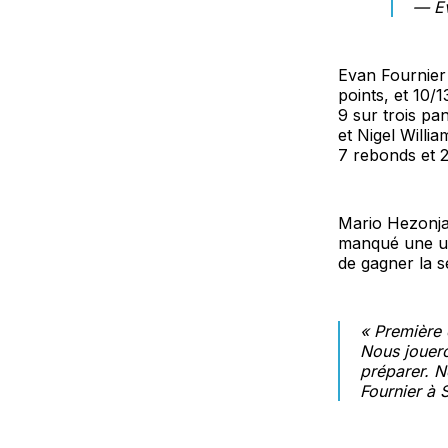
— Ev
Evan Fournier 
points, et 10/
9 sur trois pa
et Nigel Willi
7 rebonds et 2
Mario Hezonja
manqué une ult
de gagner la s
« Première 
Nous jouero
préparer. 
Fournier à 