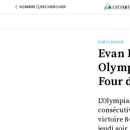
SOMBRE
RECHERCHER
EUROLEAGUE
Evan 
Olymp
Four 
L'Olympia
consécutiv
victoire 8
jeudi soir