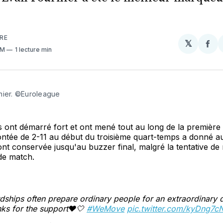
RE
𝕏
Par
AM
1 lecture min
sur
Fa
nier. ©Euroleague
 ont démarré fort et ont mené tout au long de la première
ntée de 2-11 au début du troisième quart-temps a donné a
ont conservée jusqu'au buzzer final, malgré la tentative de
de match.
dships often prepare ordinary people for an extraordinary d
ks for the support❤️🤍
#WeMove
pic.twitter.com/kyDng7c