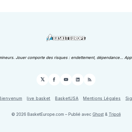
 mineurs. Jouer comporte des risques : endettement, dépendance... Appe
𝕏
Facebook
YouTube
LinkedIn
RSS
Bienvenum
live basket
BasketUSA
Mentions Légales
Si
© 2026 BasketEurope.com
– Publié avec
Ghost
&
Tripoli