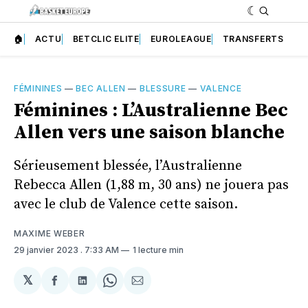
🏠
ACTU
BETCLIC ELITE
EUROLEAGUE
TRANSFERTS
FÉMININES
—
BEC ALLEN
—
BLESSURE
—
VALENCE
Féminines : L’Australienne Bec
Allen vers une saison blanche
Sérieusement blessée, l’Australienne
Rebecca Allen (1,88 m, 30 ans) ne jouera pas
avec le club de Valence cette saison.
MAXIME WEBER
29 janvier 2023
. 7:33 AM
1 lecture min
𝕏
Partager
Partager
Share
Partager
sur
sur
on
par