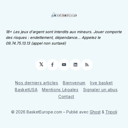
18+ Les jeux d'argent sont interdits aux mineurs. Jouer comporte
des risques : endettement, dépendance... Appelez le
09.74.75.13.13 (appel non surtaxé)
𝕏
Facebook
YouTube
LinkedIn
RSS
Nos derniers articles
Bienvenum
live basket
BasketUSA
Mentions Légales
Signaler un abus
Contact
© 2026 BasketEurope.com
– Publié avec
Ghost
&
Tripoli