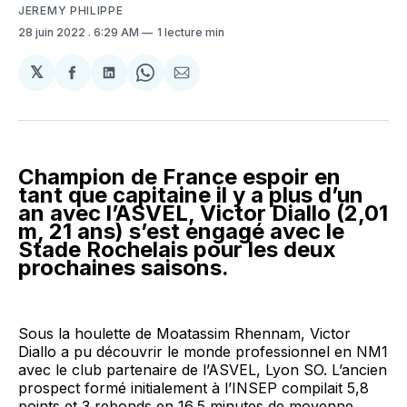
JEREMY PHILIPPE
28 juin 2022
. 6:29 AM
1 lecture min
𝕏
Partager
Partager
Share
Partager
sur
sur
on
par
Facebook
LinkedIn
WhatsApp
Courriel
Champion de France espoir en
tant que capitaine il y a plus d’un
an avec l’ASVEL, Victor Diallo (2,01
m, 21 ans) s’est engagé avec le
Stade Rochelais pour les deux
prochaines saisons.
Sous la houlette de Moatassim Rhennam, Victor
Diallo a pu découvrir le monde professionnel en NM1
avec le club partenaire de l’ASVEL, Lyon SO. L’ancien
prospect formé initialement à l’INSEP compilait 5,8
points et 3 rebonds en 16,5 minutes de moyenne