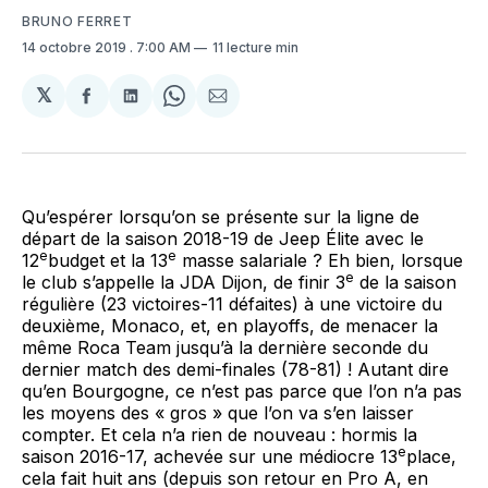
BRUNO FERRET
14 octobre 2019
. 7:00 AM
11 lecture min
𝕏
Partager
Partager
Share
Partager
sur
sur
on
par
Facebook
LinkedIn
WhatsApp
Courriel
Qu’espérer lorsqu’on se présente sur la ligne de
départ de la saison 2018-19 de Jeep Élite avec le
e
e
12
budget et la 13
masse salariale ? Eh bien, lorsque
e
le club s’appelle la JDA Dijon, de finir 3
de la saison
régulière (23 victoires-11 défaites) à une victoire du
deuxième, Monaco, et, en playoffs, de menacer la
même Roca Team jusqu’à la dernière seconde du
dernier match des demi-finales (78-81) ! Autant dire
qu’en Bourgogne, ce n’est pas parce que l’on n’a pas
les moyens des « gros » que l’on va s’en laisser
compter. Et cela n’a rien de nouveau : hormis la
e
saison 2016-17, achevée sur une médiocre 13
place,
cela fait huit ans (depuis son retour en Pro A, en