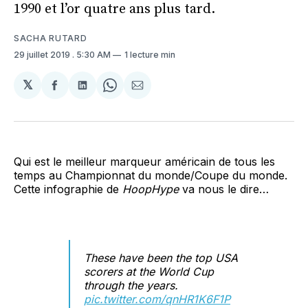
1990 et l’or quatre ans plus tard.
SACHA RUTARD
29 juillet 2019
. 5:30 AM
1 lecture min
𝕏
Partager
Partager
Share
Partager
sur
sur
on
par
Facebook
LinkedIn
WhatsApp
Courriel
Qui est le meilleur marqueur américain de tous les
temps au Championnat du monde/Coupe du monde.
Cette infographie de
HoopHype
va nous le dire…
These have been the top USA
scorers at the World Cup
through the years.
pic.twitter.com/qnHR1K6F1P