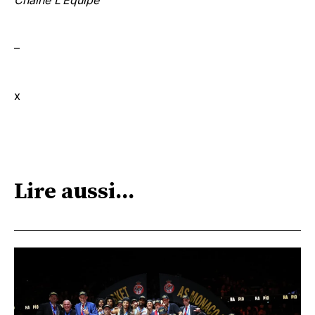
Chaîne L’Équipe
–
x
Lire aussi...