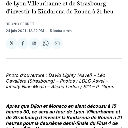
de Lyon-Villeurbanne et de Strasbourg
d’investir la Kindarena de Rouen à 21 heu
BRUNO FERRET
24 juin 2021
. 12:22 PM
5 lecture min
𝕏
Partager
Partager
Share
Partager
sur
sur
on
par
Facebook
LinkedIn
WhatsApp
Courriel
Photo d’ouverture : David Lighty (Asvel) – Léo
Cavalière (Strasbourg) – Photos : LDLC Asvel –
Infinity Nine Media – Alexia Leduc /
SIG – P. Gigon
Après que Dijon et Monaco en aient décousu à 15
heures 30, ce sera au tour de Lyon-Villeurbanne et
de Strasbourg d’investir la Kindarena de Rouen à 21
heures pour la deuxième demi-finale du Final 4 de