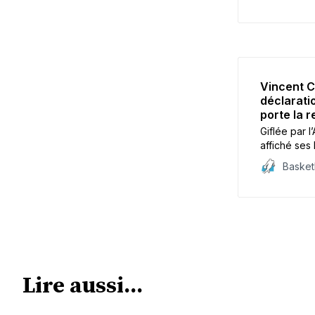
Victor Wemb
claque.
Vincent Co
déclaratio
porte la r
Giflée par 
affiché ses 
considérant
Baske
sélectionneu
juge “regre
Lire aussi...