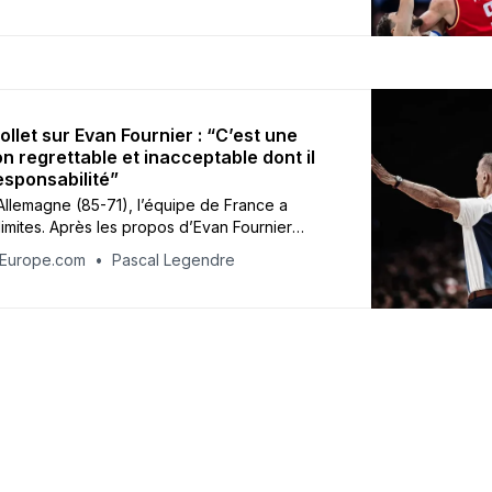
anyama et Isaïa Cordinier ont parlé après la
llet sur Evan Fournier : “C’est une
n regrettable et inacceptable dont il
esponsabilité”
l’Allemagne (85-71), l’équipe de France a
limites. Après les propos d’Evan Fournier
 que la meilleure défense reste l’attaque, le
tEurope.com
Pascal Legendre
r Vincent Collet a regretté cette sortie qu’il
ttable et inacceptable”