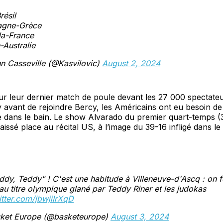
ésil
agne-Grèce
a-France
-Australie
n Casseville (@Kasvilovic)
August 2, 2024
ur leur dernier match de poule devant les 27 000 spectate
avant de rejoindre Bercy, les Américains ont eu besoin de
e dans le bain. Le show Alvarado du premier quart-temps 
laissé place au récital US, à l’image du 39-16 infligé dans l
ddy, Teddy" ! C'est une habitude à Villeneuve-d'Ascq : on f
u titre olympique glané par Teddy Riner et les judokas
itter.com/jbwjiIrXqD
ket Europe (@basketeurope)
August 3, 2024