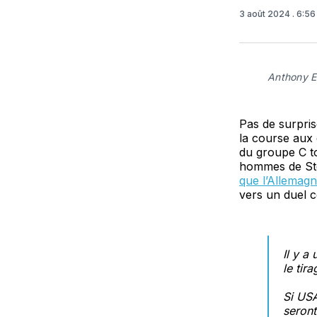
3 août 2024
. 6:5
Anthony 
Pas de surpri
la course aux q
du groupe C to
hommes de Stev
que l’Allemag
vers un duel c
Il y a
le tir
Si USA
seront