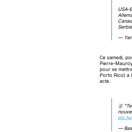
USA-Br
Allem
Canad
Serbie
— Yan
Ce samedi, po
Pierre-Mauroy 
pour se mettr
Porto Rico) a 
acte.
🥇 "Te
nouvea
pic.tw
— Bas