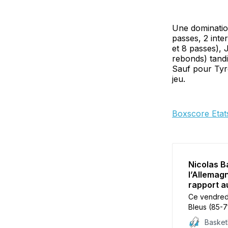
Une domination
passes, 2 int
et 8 passes), 
rebonds) tandi
Sauf pour Tyre
jeu.
Boxscore Etat
Nicolas Ba
l’Allemag
rapport a
Ce vendredi
Bleus (85-7
opposés au 
Baske
Batum, Evan