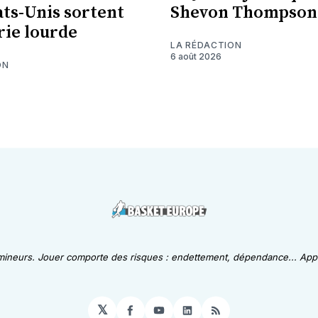
ats-Unis sortent
Shevon Thompson
erie lourde
LA RÉDACTION
6 août 2026
ON
 mineurs. Jouer comporte des risques : endettement, dépendance... Appe
𝕏
Facebook
YouTube
LinkedIn
RSS