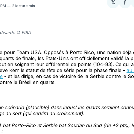
𝕏
Par
6 PM
2 lecture min
sur
Fa
Edwards © FIBA
se pour Team USA. Opposés à Porto Rico, une nation déjà 
uarts de finale, les Etats-Unis ont officiellement validé la 
ut en soignant leur différentiel de points (104-83). Ce qui 
e Kerr le statut de tête de série pour la phase finale -
au 
ne
- et les dirige, en cas de victoire de la Serbie contre le 
ontre le Brésil en quarts.
 un scénario (plausible) dans lequel les quarts seraient conn
age au sort (qui servira au croisement).
 bat Porto-Rico et Serbie bat Soudan du Sud (de +2 pts), l
 :