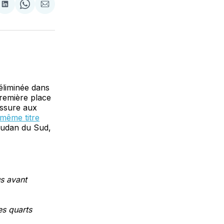
tager
Partager
Share
Partager
sur
on
par
cebook
LinkedIn
WhatsApp
Courriel
éliminée dans
première place
assure aux
même titre
Soudan du Sud,
us avant
es quarts