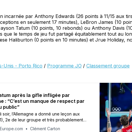
 incarnée par Anthony Edwards (26 points à 11/15 aux tirs
erceptions en seulement 17 minutes), LeBron James (10 poi
Jayson Tatum (10 points, 10 rebonds) ou Anthony Davis (10
s que le temps de jeu fut partagé équitablement tout au lo
se Haliburton (0 points en 10 minutes) et Jrue Holiday, n
s-Unis - Porto Rico
/
Programme JO
/
Classement groupe
tum après la gifle infligée par
ne : “C’est un manque de respect par
u public”
 soir, l’Allemagne a donné une leçon aux
1), 2e de leur groupe et très probablement
Canada en quarts de finale des JO. Nicolas
tEurope.com
Clément Carton
 Fournier, Rudy Gobert, Guerschon Yabusele,