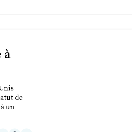
 à
-Unis
atut de
 à un