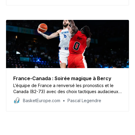
Boury.
France-Canada : Soirée magique à Bercy
L’équipe de France a renversé les pronostics et le
Canada (82-73) avec des choix tactiques audacieux
et une formidable gnac retrouvée. Comme quoi il faut
BasketEurope.com
Pascal Legendre
toujours faire les commentaires après et pas avant les
matches. Récit de cette soirée magique.