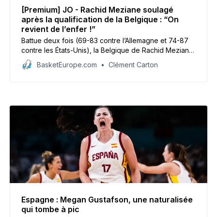
[Premium] JO - Rachid Meziane soulagé
après la qualification de la Belgique : “On
revient de l’enfer !”
Battue deux fois (69-83 contre l’Allemagne et 74-87
contre les États-Unis), la Belgique de Rachid Meziane
a arraché son billet pour les quarts de finale en
BasketEurope.com
Clément Carton
battant le Japon de 27 points (85-58), soit l’écart
exact dont elle avait besoin. Les Belgian Cats sont
probablement sur la route des Bleues…
Espagne : Megan Gustafson, une naturalisée
qui tombe à pic