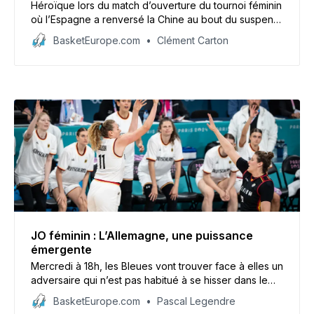
Héroïque lors du match d’ouverture du tournoi féminin
où l’Espagne a renversé la Chine au bout du suspens
(90-89 a.p.), l’Américaine Megan Gustafson (29
BasketEurope.com
Clément Carton
points) raconte sa naturalisation et son intégration
express au sein de la Roja. Elle qui était encore en
WNBA il y a moins de deux semaines.
JO féminin : L’Allemagne, une puissance
émergente
Mercredi à 18h, les Bleues vont trouver face à elles un
adversaire qui n’est pas habitué à se hisser dans le
top 8 mondial mais qui monte en puissance,
BasketEurope.com
Pascal Legendre
l’Allemagne. En bonus, une interview de Sarah Michel-