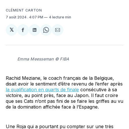
CLÉMENT CARTON
7 août 2024
. 4:07 PM
4 lecture min
𝕏
Partager
Partager
Share
Partager
sur
sur
on
par
Facebook
LinkedIn
WhatsApp
Courriel
Emma Meesseman © FIBA
Rachid Meziane, le coach français de la Belgique,
disait avoir le sentiment d’être revenu de l’enfer après
la qualification en quarts de finale
consécutive à sa
victoire, au point près, face au Japon. Il faut croire
que ses Cats n’ont pas fini de se faire les griffes au vu
de la domination affichée face à l’Espagne.
Une Roja qui a pourtant pu compter sur une très