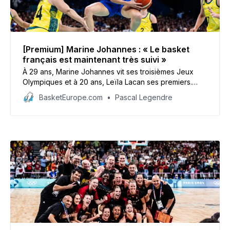
[Premium] Marine Johannes : « Le basket
français est maintenant très suivi »
À 29 ans, Marine Johannes vit ses troisièmes Jeux
Olympiques et à 20 ans, Leïla Lacan ses premiers.
Elles ont toutes les deux la même cible : l’Allemagne,
BasketEurope.com
Pascal Legendre
l’adversaire des Bleues en quart-de-finale (ce
mercredi à 18h).