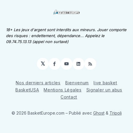
18+ Les jeux d'argent sont interdits aux mineurs. Jouer comporte
des risques : endettement, dépendance... Appelez le
09.74.75.13.13 (appel non surtaxé)
𝕏
Facebook
YouTube
LinkedIn
RSS
Nos derniers articles
Bienvenum
live basket
BasketUSA
Mentions Légales
Signaler un abus
Contact
© 2026 BasketEurope.com
– Publié avec
Ghost
&
Tripoli