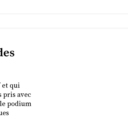
des
 et qui
s pris avec
r le podium
ues