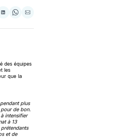
tager
Partager
Share
Partager
sur
on
par
cebook
LinkedIn
WhatsApp
Courriel
té des équipes
t les
eur que la
 pendant plus
r pour de bon.
à intensifier
nat à 13
 prétendants
os et de