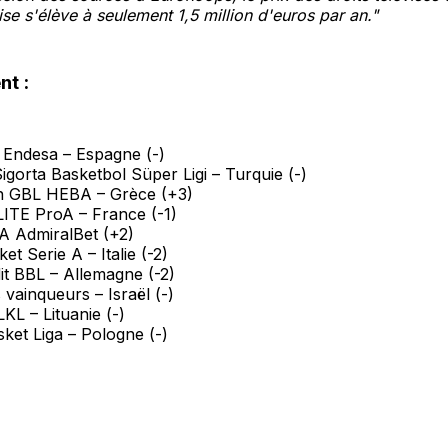
ise s'élève à seulement 1,5 million d'euros par an."
nt :
 Endesa – Espagne (-)
igorta Basketbol Süper Ligi – Turquie (-)
n GBL HEBA – Grèce (+3)
LITE ProA – France (-1)
A AdmiralBet (+2)
et Serie A – Italie (-2)
it BBL – Allemagne (-2)
 vainqueurs – Israël (-)
KL – Lituanie (-)
ket Liga – Pologne (-)