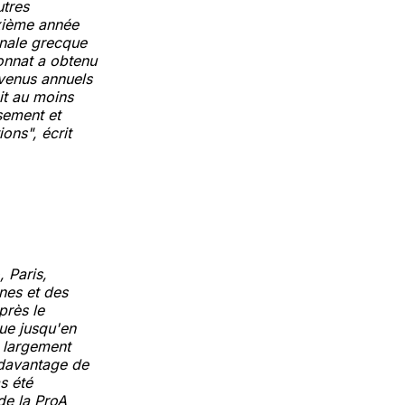
utres
xième année
onale grecque
onnat a obtenu
evenus annuels
it au moins
sement et
ons", écrit
 Paris,
nes et des
près le
gue jusqu'en
, largement
 davantage de
s été
de la ProA