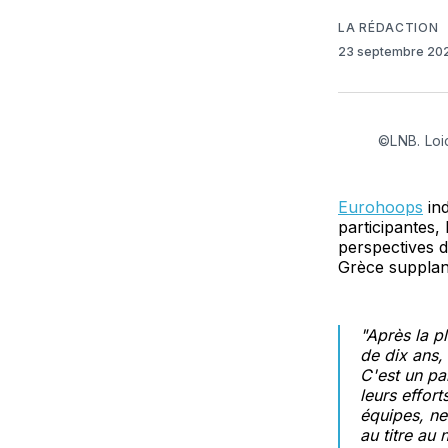
LA RÉDACTION
23 septembre 20
©LNB. Loi
Eurohoops
ind
participantes, 
perspectives d
Grèce supplant
"Après la p
de dix ans,
C'est un par
leurs effor
équipes, ne
au titre au 