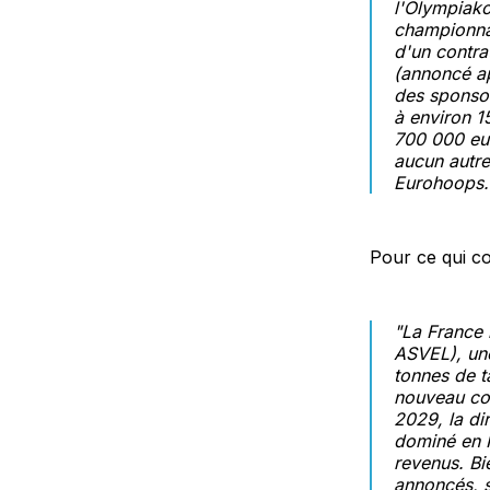
l'Olympiako
championnat
d'un contra
(annoncé ap
des sponsor
à environ 1
700 000 eur
aucun autre
Eurohoops.
Pour ce qui co
"La France 
ASVEL), un
tonnes de t
nouveau con
2029, la dir
dominé en 
revenus. Bi
annoncés, s