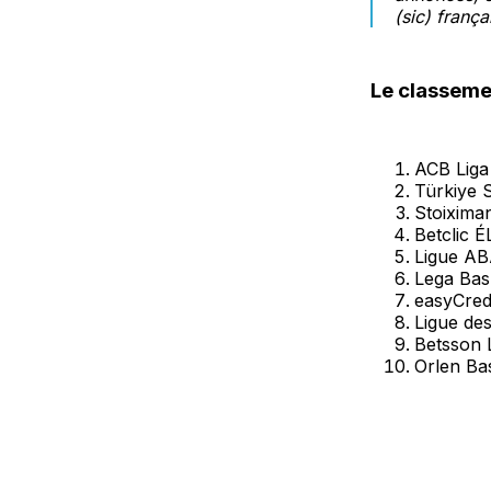
(sic) frança
Le classeme
ACB Liga
Türkiye S
Stoixima
Betclic É
Ligue AB
Lega Bask
easyCred
Ligue des
Betsson L
Orlen Bas