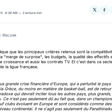
𝕏
Par
25
. 8:38 AM
2 lecture min
sur
Fa
c Wacziak
ique que les principaux critères retenus sont la compétitivi
la "marge de surprise", les budgets, la qualité des effectifs e
e croissance et aussi les contrats TV. Et c'est dans ce sect
e la ligue française.
lus grande crise financière d'Europe, qui a perturbé le pays
 la Grèce, du moins en matière de basket-ball, est de retou
adoxe qui devrait inciter tous les autres pays, plus grands, 
ts. Ce n'est pas seulement dû au fait que, dans un champion
uf clubs évoluent en Europe et sont considérés comme des
niveau continental. Il ne s'agit pas seulement du Panathinaik