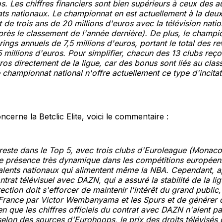
s. Les chiffres financiers sont bien supérieurs à ceux des a
s nationaux. Le championnat en est actuellement à la deu
t de trois ans de 20 millions d'euros avec la télévision nati
rès le classement de l'année dernière). De plus, le champi
ings annuels de 7,5 millions d'euros, portant le total des r
5 millions d'euros. Pour simplifier, chacun des 13 clubs reço
os directement de la ligue, car des bonus sont liés au clas
 championnat national n'offre actuellement ce type d'incitati
ncerne la Betclic Elite, voici le commentaire :
reste dans le Top 5, avec trois clubs d'Euroleague (Monaco,
e présence très dynamique dans les compétitions européen
alents nationaux qui alimentent même la NBA. Cependant, a
trat télévisuel avec DAZN, qui a assuré la stabilité de la li
ection doit s'efforcer de maintenir l'intérêt du grand public
France par Victor Wembanyama et les Spurs et de générer
en que les chiffres officiels du contrat avec DAZN n'aient pa
elon des sources d'Eurohoops, le prix des droits télévisés 