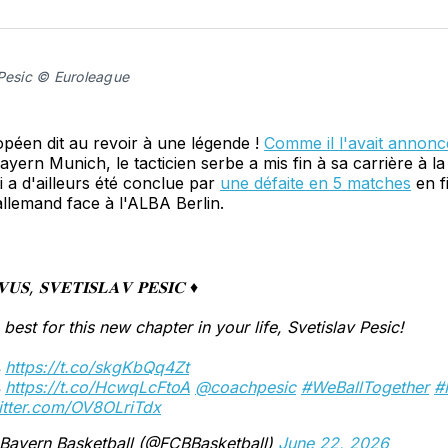
sur
Fa
 Pesic © Euroleague
péen dit au revoir à une légende !
Comme il l'avait annonc
yern Munich, le tacticien serbe a mis fin à sa carrière à la 
i a d'ailleurs été conclue par
une défaite en 5 matches
en f
llemand face à l'ALBA Berlin.
𝐕𝐔𝐒, 𝐒𝐕𝐄𝐓𝐈𝐒𝐋𝐀𝐕 𝐏𝐄𝐒𝐈𝐂 ♦️
e best for this new chapter in your life, Svetislav Pesic!
️
https://t.co/skgKbQq4Zt
️
https://t.co/HcwqLcFtoA
@coachpesic
#WeBallTogether
#
witter.com/OV8OLriTdx
Bayern Basketball (@FCBBasketball)
June 22, 2026