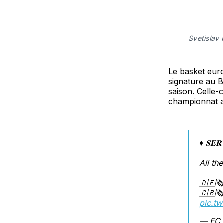
Svetislav
Le basket euro
signature au Ba
saison. Celle-c
championnat a
♦️ 𝐒𝐄𝐑
All th
🇩🇪🗞
🇬🇧🗞
pic.t
— FC 