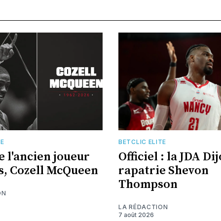
TE
BETCLIC ELITE
e l'ancien joueur
Officiel : la JDA Di
s, Cozell McQueen
rapatrie Shevon
Thompson
ON
LA RÉDACTION
7 août 2026