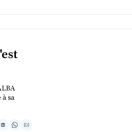
'est
'ALBA
 à sa
tager
Partager
Share
Partager