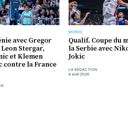
MONDE
énie avec Gregor
Qualif. Coupe du 
 Leon Stergar,
la Serbie avec Nik
ic et Klemen
Jokic
c contre la France
LA RÉDACTION
6 août 2026
ON