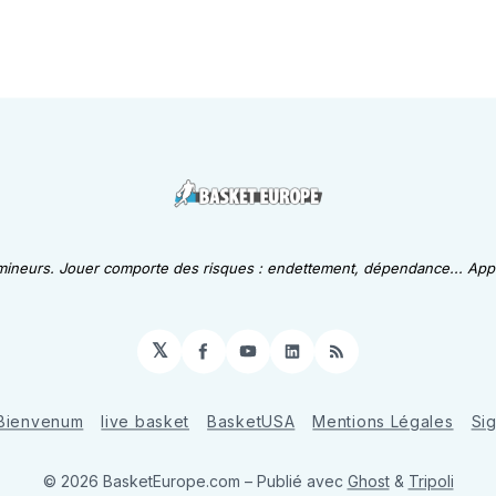
 mineurs. Jouer comporte des risques : endettement, dépendance... Appe
𝕏
Facebook
YouTube
LinkedIn
RSS
Bienvenum
live basket
BasketUSA
Mentions Légales
Si
© 2026 BasketEurope.com
– Publié avec
Ghost
&
Tripoli