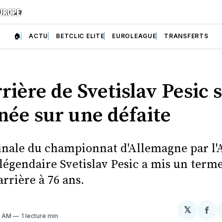
🏠
ACTU
BETCLIC ELITE
EUROLEAGUE
TRANSFERTS
rière de Svetislav Pesic s
née sur une défaite
finale du championnat d'Allemagne par l
 légendaire Svetislav Pesic a mis un terme
rrière à 76 ans.
𝕏
Par
6 AM
1 lecture min