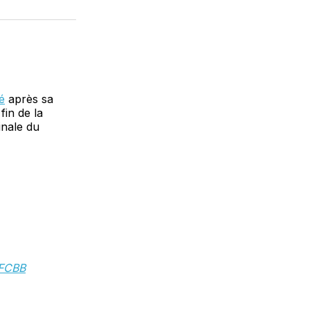
sur
on
par
cebook
LinkedIn
WhatsApp
Courriel
é
après sa
fin de la
inale du
FCBB