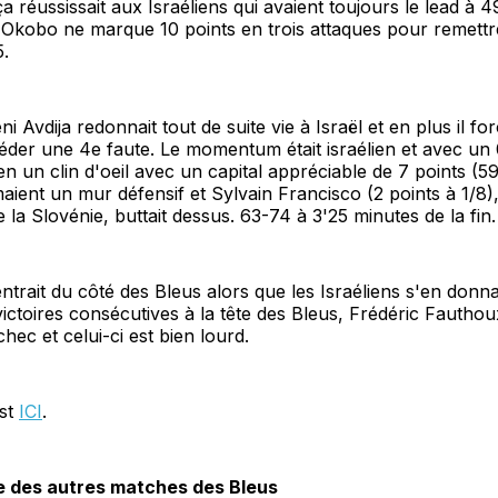
ça réussissait aux Israéliens qui avaient toujours le lead à 
 Okobo ne marque 10 points en trois attaques pour remettr
5.
 Avdija redonnait tout de suite vie à Israël et en plus il forç
er une 4e faute. Le momentum était israélien et avec un 0
en un clin d'oeil avec un capital appréciable de 7 points (5
maient un mur défensif et Sylvain Francisco (2 points à 1/8)
 la Slovénie, buttait dessus. 63-74 à 3'25 minutes de la fin.
entrait du côté des Bleus alors que les Israéliens s'en donn
 victoires consécutives à la tête des Bleus, Frédéric Fauthou
hec et celui-ci est bien lourd.
est
ICI
.
 des autres matches des Bleus