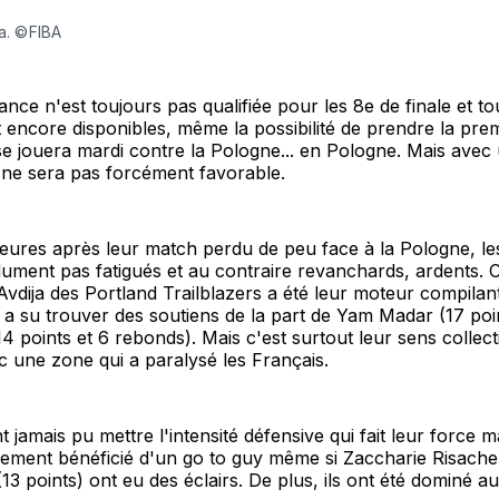
a. ©FIBA
ance n'est toujours pas qualifiée pour les 8e de finale et to
 encore disponibles, même la possibilité de prendre la pre
e jouera mardi contre la Pologne... en Pologne. Mais avec u
 ne sera pas forcément favorable.
eures après leur match perdu de peu face à la Pologne, les
olument pas fatigués et au contraire revanchards, ardents
Avdija des Portland Trailblazers a été leur moteur compilant
l a su trouver des soutiens de la part de Yam Madar (17 poi
 points et 6 rebonds). Mais c'est surtout leur sens collectif
c une zone qui a paralysé les Français.
 jamais pu mettre l'intensité défensive qui fait leur force ma
lement bénéficié d'un go to guy même si Zaccharie Risacher
(13 points) ont eu des éclairs. De plus, ils ont été dominé a