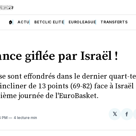
🏠
ACTU
BETCLIC ELITE
EUROLEAGUE
TRANSFERTS
nce giflée par Israël !
se sont effondrés dans le dernier quart-t
'incliner de 13 points (69-82) face à Israël
sième journée de l'EuroBasket.
𝕏
Par
04 PM
4 lecture min
sur
Fa