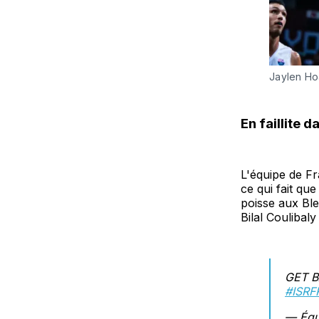
Jaylen Ho
En faillite 
L'équipe de Fr
ce qui fait qu
poisse aux Ble
Bilal Coulibaly
GET B
#ISRF
— Équ