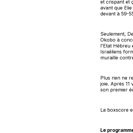
et crispant et 
avant que Elie
devant à 59-5
Seulement, Deni
Okobo à concéd
l'Etat Hébreu 
Israéliens for
muraille contre
Plus rien ne r
joie. Après 11
son premier éc
La boxscore 
Le programme