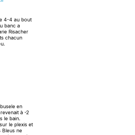
de 4-4 au bout
du banc a
rie Risacher
nts chacun
eu.
abusele en
revenait à -2
 le bain.
ur le plexis et
s Bleus ne