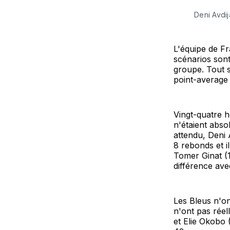
Deni Avdij
L'équipe de Fr
scénarios sont
groupe. Tout s
point-average
Vingt-quatre h
n'étaient abs
attendu, Deni 
8 rebonds et i
Tomer Ginat (14
différence ave
Les Bleus n'ont
n'ont pas réel
et Elie Okobo 