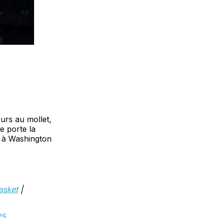
urs au mollet,
e porte la
r à Washington
asket
|
25