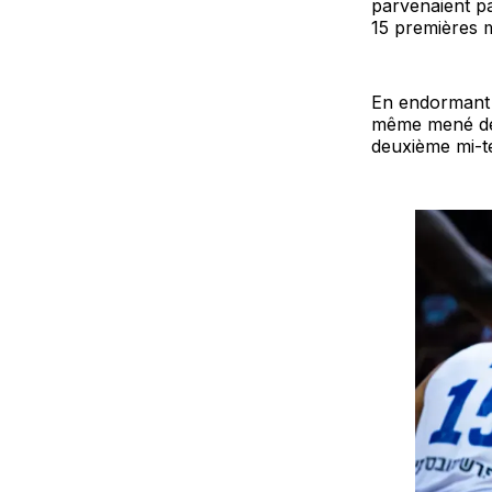
parvenaient pas
15 premières m
En endormant 
même mené deux
deuxième mi-te