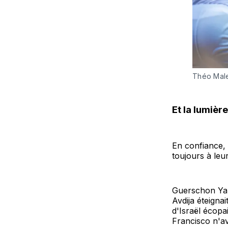
Théo Mal
Et la lumière
En confiance, l
toujours à leu
Guerschon Yabu
Avdija éteigna
d'Israël écopa
Francisco n'av