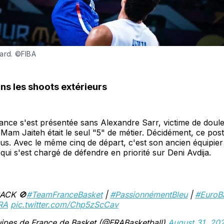
ard. ©FIBA
dans les shoots extérieurs
ance s'est présentée sans Alexandre Sarr, victime de doule
e Mam Jaiteh était le seul "5" de métier. Décidément, ce post
us. Avec le même cinq de départ, c'est son ancien équipie
 qui s'est chargé de défendre en priorité sur Deni Avdija.
ACK 🚫
#TeamFranceBasket
|
#PassionnémentBleu
|
#EuroB
RA
pic.twitter.com/Chp5zScCav
ipes de France de Basket (@FRABasketball)
August 31, 20