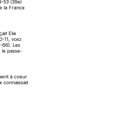
49-53 (39e)
e la France
ait Elie
-11, voici
9-66). Les
, le passe-
aient à coeur
x connaissait