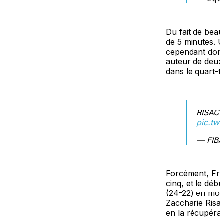
Du fait de bea
de 5 minutes. 
cependant don
auteur de deux
dans le quart-
RISAC
pic.t
— FIB
Forcément, Fr
cinq, et le dé
(24-22) en moi
Zaccharie Risa
en la récupéra