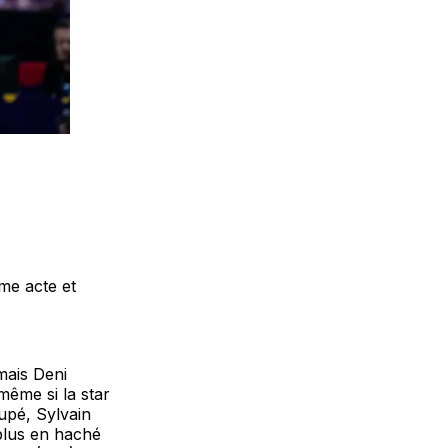
ème acte et
mais Deni
même si la star
oupé, Sylvain
 plus en haché