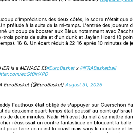
ucoup d'imprécisions des deux côtés, le score n'était que 
Un prélude à la suite de la mi-temps. L'entrée des joueurs 
né un coup de booster aux Bleus notamment avec Zaccha
-trois points de suite et d'un dunk et Jaylen Hoard (8 poi
temps). 18-8. Un écart réduit à 22-16 après 10 minutes de j
HER is a MENACE 💥
#EuroBasket
x
@FRABasketball
witter.com/ecGf0lhXPD
A EuroBasket (@EuroBasket)
August 31, 2025
eddy Fauthoux était obligé de s'appuyer sur Guerschon Y
but du deuxième quart-temps était poussif au point qu'Israël 
ns de deux minutes. Nadir Hifi avait du mal à se mettre dans
cher réussissait un contre fantastique en bloquant la balle s
nt pour faire un coast to coast mais sans le conclure et le