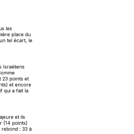
us les
mière place du
n tel écart, le
 Israéliens
. Comme
 23 points et
nts) et encore
 qui a fait la
jeure et ils
 (14 points)
u rebond : 33 à