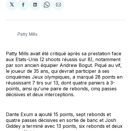
𝕏
Partager
Partager
Share
Partager
sur
sur
on
par
Facebook
LinkedIn
WhatsApp
Courriel
Patty Mills
Patty Mills avait été critiqué après sa prestation face
aux Etats-Unis (2 shoots réussis sur 8), notamment
par son ancien équipier Andrew Bogut. Piqué au vif,
le joueur de 35 ans, qui devrait participer à ses
cinquièmes Jeux olympiques, a marqué 28 points en
réussissant 7 tirs sur 13, dont quatre paniers à 3-
points, ainsi qu'une paire de rebonds, cinq passes
décisives et deux interceptions.
Dante Exum a ajouté 15 points, sept rebonds et
quatre passes décisives en sortie de banc et Josh
Giddey a terminé avec 13 points, six rebonds et deux