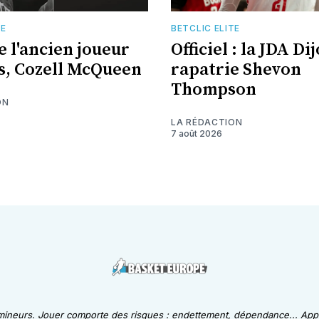
TE
BETCLIC ELITE
e l'ancien joueur
Officiel : la JDA Di
s, Cozell McQueen
rapatrie Shevon
Thompson
ON
LA RÉDACTION
7 août 2026
 mineurs. Jouer comporte des risques : endettement, dépendance... Appe