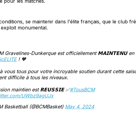
e pour les matches.
conditions, se maintenir dans l'élite français, que le club f
 exploit monumental.
 Gravelines-Dunkerque est officiellement 𝗠𝗔𝗜𝗡𝗧𝗘𝗡𝗨 en
icELITE
! 🧡
à vous tous pour votre incroyable soutien durant cette sais
ent difficile à tous les niveaux.
sion maintien est 𝗥𝗘𝗨𝗦𝗦𝗜𝗘 ✅
#TousBCM
witter.com/UWbz9agUJx
 Basketball (@BCMBasket)
May 4, 2024