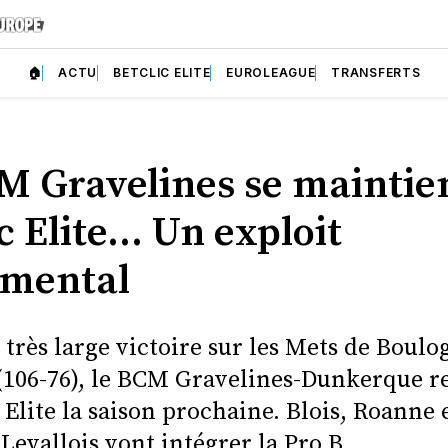
🏠
ACTU
BETCLIC ELITE
EUROLEAGUE
TRANSFERTS
M Gravelines se maintie
c Elite... Un exploit
mental
 très large victoire sur les Mets de Boulo
 (106-76), le BCM Gravelines-Dunkerque r
 Elite la saison prochaine. Blois, Roanne 
evallois vont intégrer la Pro B.