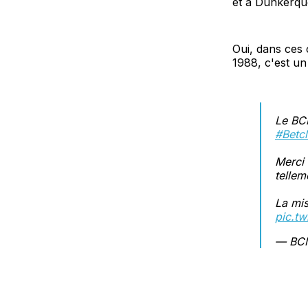
et à Dunkerqu
Oui, dans ces 
1988, c'est un
Le BCM
#Betcl
Merci 
tellem
La mis
pic.t
— BCM