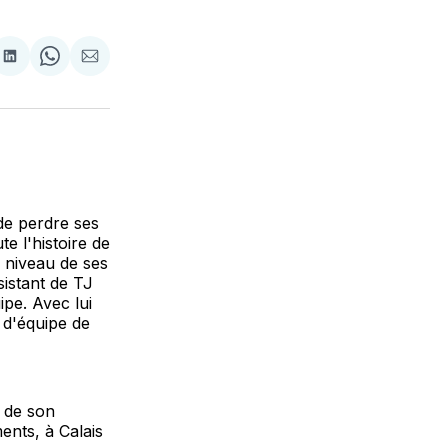
tager
Partager
Share
Partager
sur
on
par
cebook
LinkedIn
WhatsApp
Courriel
de perdre ses
e l'histoire de
u niveau de ses
sistant de TJ
pe. Avec lui
 d'équipe de
e de son
ents, à Calais