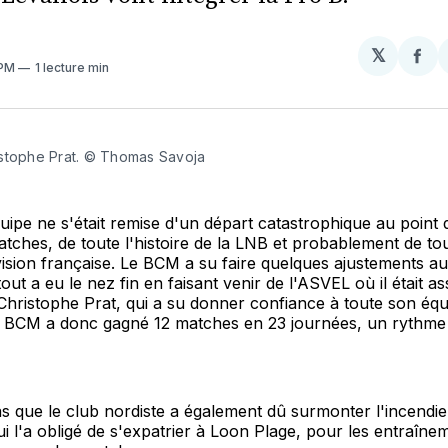
𝕏
Par
 PM
1 lecture min
sur
Fa
stophe Prat. © Thomas Savoja
ipe ne s'était remise d'un départ catastrophique au point 
tches, de toute l'histoire de la LNB et probablement de tout
vision française. Le BCM a su faire quelques ajustements a
out a eu le nez fin en faisant venir de l'ASVEL où il était as
hristophe Prat, qui a su donner confiance à toute son équi
le BCM a donc gagné 12 matches en 23 journées, un rythme
s que le club nordiste a également dû surmonter l'incendi
ui l'a obligé de s'expatrier à Loon Plage, pour les entraînem