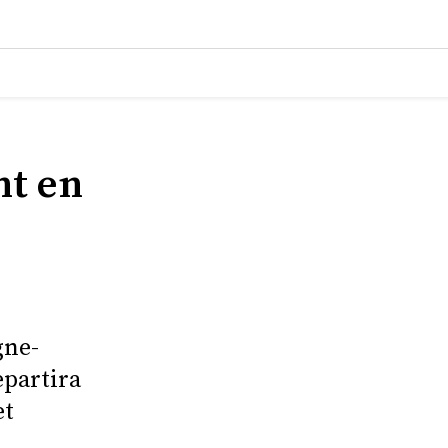
nt en
gne-
epartira
et