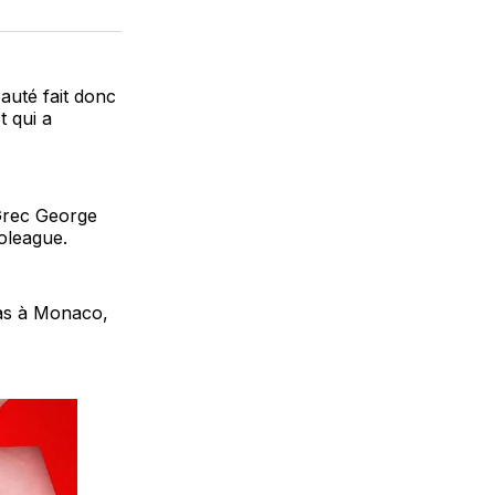
sur
on
par
cebook
LinkedIn
WhatsApp
Courriel
auté fait donc
t qui a
 Grec George
oleague.
kas à Monaco,