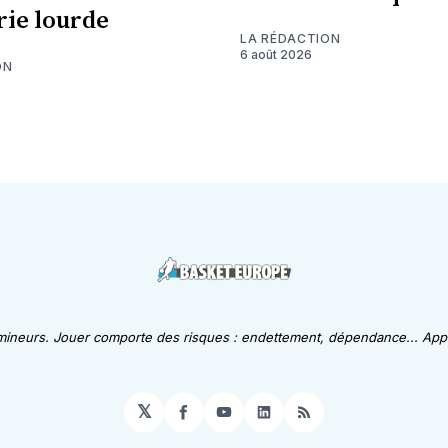
erie lourde
LA RÉDACTION
6 août 2026
ON
 mineurs. Jouer comporte des risques : endettement, dépendance... Appe
𝕏
Facebook
YouTube
LinkedIn
RSS