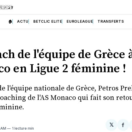
🏠
ACTU
BETCLIC ELITE
EUROLEAGUE
TRANSFERTS
ch de l'équipe de Grèce 
o en Ligue 2 féminine !
e l'équipe nationale de Grèce, Petros Pre
coaching de l'AS Monaco qui fait son reto
éminine.
𝕏
Par
9 AM
1 lecture min