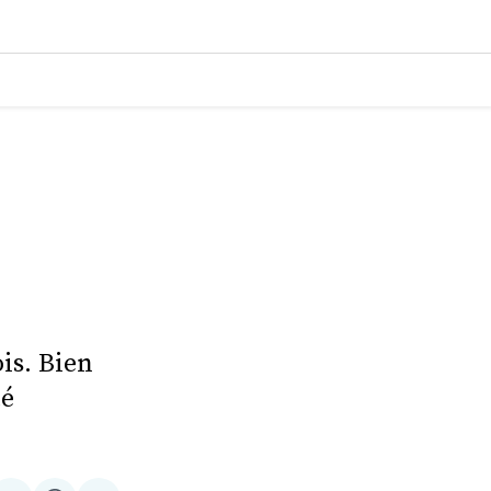
is. Bien
té