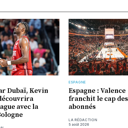
E
ESPAGNE
ar Dubaï, Kevin
Espagne : Valence
découvrira
franchit le cap des
eague avec la
abonnés
Bologne
LA RÉDACTION
5 août 2026
ON