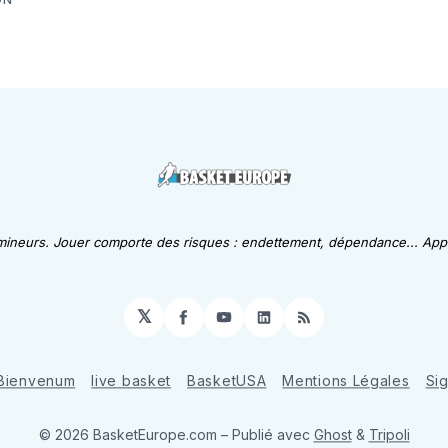
 mineurs. Jouer comporte des risques : endettement, dépendance... Appe
𝕏
Facebook
YouTube
LinkedIn
RSS
Bienvenum
live basket
BasketUSA
Mentions Légales
Si
© 2026 BasketEurope.com
– Publié avec
Ghost
&
Tripoli