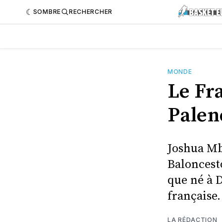
SOMBRE
RECHERCHER
MONDE
Le Fr
Palen
Joshua Mba
Baloncest
que né à D
française.
LA RÉDACTION