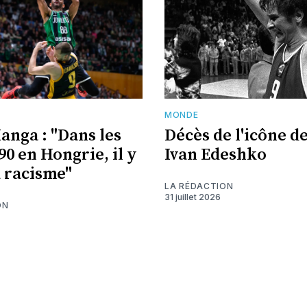
MONDE
nga : "Dans les
Décès de l'icône de
90 en Hongrie, il y
Ivan Edeshko
u racisme"
LA RÉDACTION
31 juillet 2026
ON