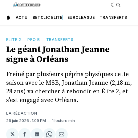
🏠
ACTU
BETCLIC ELITE
EUROLEAGUE
TRANSFERTS
ELITE 2
—
PRO B
—
TRANSFERTS
Le géant Jonathan Jeanne
signe à Orléans
Freiné par plusieurs pépins physiques cette
saison avec le MSB, Jonathan Jeanne (2,18 m,
28 ans) va chercher à rebondir en Élite 2, et
s'est engagé avec Orléans.
LA RÉDACTION
26 juin 2026
. 1:09 PM
1 lecture min
𝕏
Partager
Partager
Share
Partager