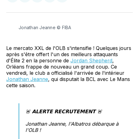
sur
sur
on
par
Facebook
LinkedIn
WhatsApp
Courriel
Jonathan Jeanne © FIBA
Le mercato XXL de l'OLB s'intensifie ! Quelques jours
après s'être offert l'un des meilleurs attaquants
d'Élite 2 en la personne de
Jordan Shepherd
,
Orléans frappe de nouveau un grand coup. Ce
vendredi, le club a officialisé l'arrivée de l'intérieur
Jonathan Jeanne
, qui disputait la BCL avec Le Mans
cette saison.
🚨 𝗔𝗟𝗘𝗥𝗧𝗘 𝗥𝗘𝗖𝗥𝗨𝗧𝗘𝗠𝗘𝗡𝗧 🚨
Jonathan Jeanne, l'Albatros débarque à
l'OLB !