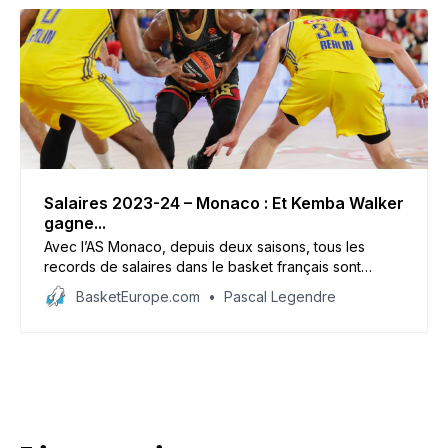
Salaires 2023-24 – Monaco : Et Kemba Walker
gagne...
Avec l’AS Monaco, depuis deux saisons, tous les
records de salaires dans le basket français sont
pulvérisés. Mike James est un candidat au trophée de
BasketEurope.com
Pascal Legendre
MVP de l’Euroleague et Kemba Walker est une
ancienne star de la NBA qui reprend vie dans la
compétition européenne.