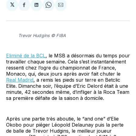
𝕏
Partager
Partager
Share
Partager
sur
sur
on
par
Facebook
LinkedIn
WhatsApp
Courriel
Trevor Hudgins © FIBA
Eliminé de la BCL
, le MSB a désormais du temps pour
travailler chaque semaine. Cela s’est instantanément
ressenti chez l’ogre du championnat de France,
Monaco, qui, deux jours après avoir fait chuter le
Real Madrid
, a remis les pieds sur terre en Betclic
Elite. Dimanche soir, l’équipe d’Eric Delord était à une
minute, 42 secondes même, d’infliger à la Roca Team
sa première défaite de la saison à domicile.
Après une partie très aboutie, le “and one” d’Elie
Okobo pour piéger Léopold Delaunay puis la perte
de balle de Trevor Hudgins, le meilleur joueur