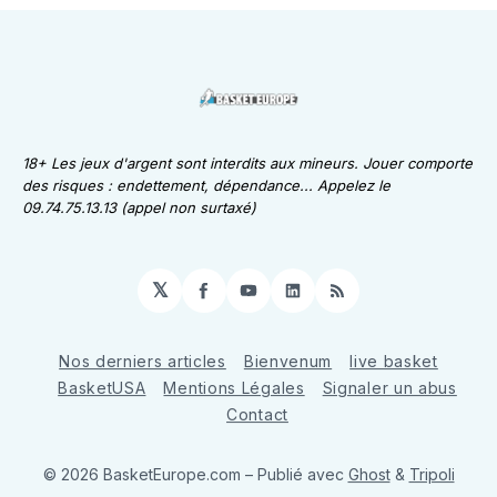
18+ Les jeux d'argent sont interdits aux mineurs. Jouer comporte
des risques : endettement, dépendance... Appelez le
09.74.75.13.13 (appel non surtaxé)
𝕏
Facebook
YouTube
LinkedIn
RSS
Nos derniers articles
Bienvenum
live basket
BasketUSA
Mentions Légales
Signaler un abus
Contact
© 2026 BasketEurope.com
– Publié avec
Ghost
&
Tripoli