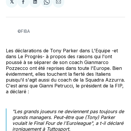
𝕏
Partager
Partager
Share
Partager
sur
sur
on
par
Facebook
LinkedIn
WhatsApp
Courriel
©FIBA
Les déclarations de Tony Parker dans L'Equipe -et
dans Le Progrès- à propos des raisons qui l'ont
poussé à se séparer de son coach Gianmarco
Pozzecco ont été reprises dans toute l'Europe. Bien
évidemment, elles touchent la fierté des Italiens
puisqu'il s'agit aussi du coach de la Squadra Azzurra.
C'est ainsi que Gianni Petrucci, le président de la FIP,
a déclaré :
"Les grands joueurs ne deviennent pas toujours de
grands managers. Peut-être que (Tony) Parker
voulait le Final Four de l'Euroleague", a t-il déclaré
ironiquement à Tuttosport.