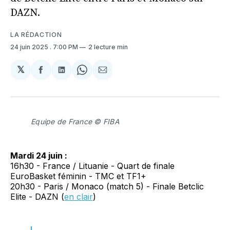
DAZN.
LA RÉDACTION
24 juin 2025
. 7:00 PM
2 lecture min
𝕏
Partager
Partager
Share
Partager
sur
sur
on
par
Facebook
LinkedIn
WhatsApp
Courriel
Equipe de France © FIBA
Mardi 24 juin :
16h30 - France / Lituanie - Quart de finale
EuroBasket féminin - TMC et TF1+
20h30 - Paris / Monaco (match 5) - Finale Betclic
Elite - DAZN (
en clair
)