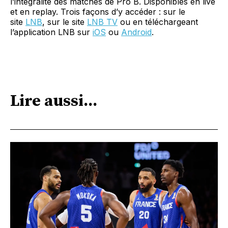
l’intégralité des matches de Pro B. Disponibles en live
et en replay. Trois façons d’y accéder : sur le
site
LNB
, sur le site
LNB TV
ou en téléchargeant
l’application LNB sur
iOS
ou
Android
.
Lire aussi...