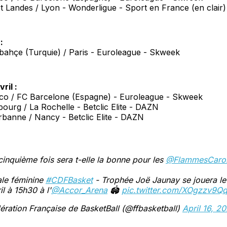
 Landes / Lyon - Wonderligue - Sport en France (en clair)
:
bahçe (Turquie) / Paris - Euroleague - Skweek
ril :
o / FC Barcelone (Espagne) - Euroleague - Skweek
ourg / La Rochelle - Betclic Elite - DAZN
rbanne / Nancy - Betclic Elite - DAZN
cinquième fois sera t-elle la bonne pour les
@FlammesCaro
ale féminine
#CDFBasket
- Trophée Joë Jaunay se jouera l
il à 15h30 à l'
@Accor_Arena
🏟️
pic.twitter.com/XOgzzv9Q
ration Française de BasketBall (@ffbasketball)
April 16, 2