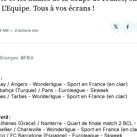
L'Equipe. Tous à vos écrans !
𝕏
Par
39 AM
2 lecture min
sur
Fa
Bourges. ©FIBA
 :
ay / Angers - Wonderligue - Sport en France (en clair)
bahçe (Turquie) / Paris - Euroleague - Skweek
s / Tarbes - Wonderligue - Sport en France (en clair)
ril :
thènes (Grèce) / Nanterre - Quart de finale match 2 BCL 
llier / Charleville - Wonderligue - Sport en France (en clai
o / FC Barcelone (Espagne) - Euroleague - Skweek