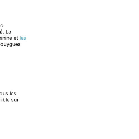
ic
). La
inine et
les
Bouygues
ous les
ible sur