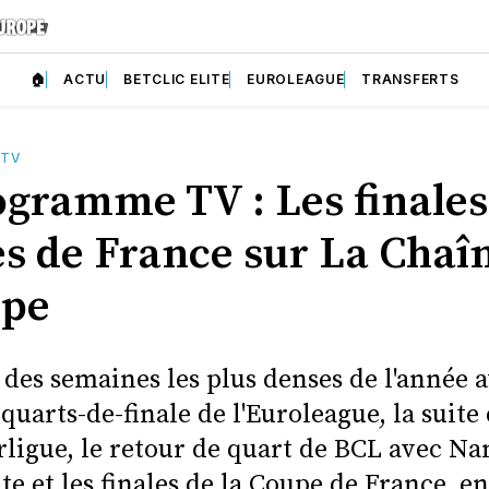
🏠
ACTU
BETCLIC ELITE
EUROLEAGUE
TRANSFERTS
 TV
ogramme TV : Les finales
s de France sur La Chaî
ipe
e des semaines les plus denses de l'année a
quarts-de-finale de l'Euroleague, la suite
ligue, le retour de quart de BCL avec Nan
ite et les finales de la Coupe de France, en