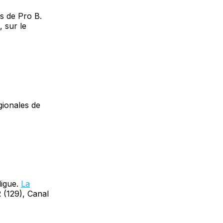
es de Pro B.
, sur le
gionales de
ligue.
La
 (129), Canal