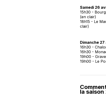
Samedi 26 avri
15h30 - Bourge
(en clair)
18h15 - Le Man
clair)
Dimanche 27 a
16h30 - Chalon
16h30 - Monac
19h00 - Gravel
19h00 - Le Por
Comment r
la saiso