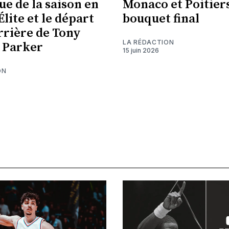
ue de la saison en
Monaco et Poitiers
Élite et le départ
bouquet final
arrière de Tony
LA RÉDACTION
 Parker
15 juin 2026
ON