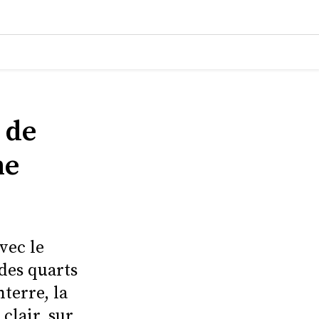
 de
ne
vec le
 des quarts
terre, la
 clair, sur