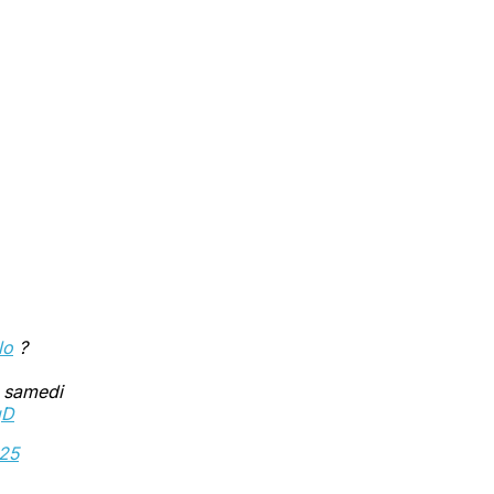
lo
?
e samedi
qD
025