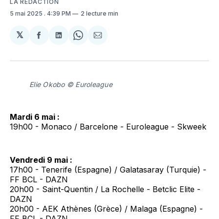
LA RÉDACTION
5 mai 2025
. 4:39 PM
2 lecture min
𝕏
Partager
Partager
Share
Partager
sur
sur
on
par
Facebook
LinkedIn
WhatsApp
Courriel
Elie Okobo © Euroleague
Mardi 6 mai :
19h00 - Monaco / Barcelone - Euroleague - Skweek
Vendredi 9 mai :
17h00 - Tenerife (Espagne) / Galatasaray (Turquie) -
FF BCL - DAZN
20h00 - Saint-Quentin / La Rochelle - Betclic Elite -
DAZN
20h00 - AEK Athènes (Grèce) / Malaga (Espagne) -
FF BCL - DAZN